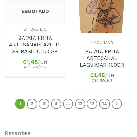
ESGOTADO
SR BASILIO
BATATA FRITA
LAGUIMAR
ARTESANAIS AZEITE
BATATA FRITA
SR BASILIO 135GR
ARTESANAL
€
1,48
/UN
LAGUIMAR 100GR
€10.99/KG
€
1,45
/UN
€14.50/KG
1
2
3
4
…
12
13
14
Recentes