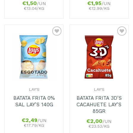
€
1,50
€
1,95
/UN
/UN
€13.04/KG
€12.99/KG
Adicionar
Adicionar
aos
aos
Favoritos
Favoritos
ESGOTADO
LAY'S
LAY'S
BATATA FRITA 0%
BATATA FRITA 3D’S
SAL LAY’S 140G
CACAHUETE LAY’S
85GR
€
2,49
/UN
€
2,00
/UN
€17.79/KG
€23.53/KG