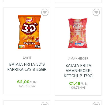
Adicionar
Adicionar
aos
aos
Favoritos
Favoritos
LAY'S
AMANHECER
BATATA FRITA 3D’S
BATATA FRITA
PAPRIKA LAY’S 85GR
AMANHECER
KETCHUP 170G
€
2,00
/UN
€
1,49
/UN
€23.53/KG
€8.76/KG