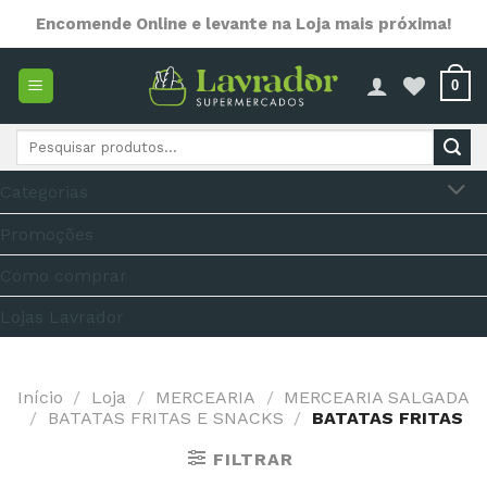
Skip
Encomende Online e levante na Loja mais próxima!
to
content
0
Pesquisar
por:
Categorias
Promoções
Como comprar
Lojas Lavrador
Início
/
Loja
/
MERCEARIA
/
MERCEARIA SALGADA
/
BATATAS FRITAS E SNACKS
/
BATATAS FRITAS
FILTRAR