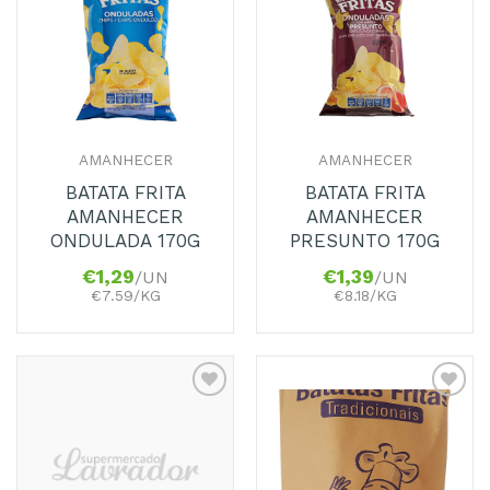
aos
aos
Favoritos
Favoritos
AMANHECER
AMANHECER
BATATA FRITA
BATATA FRITA
AMANHECER
AMANHECER
ONDULADA 170G
PRESUNTO 170G
€
1,29
€
1,39
/UN
/UN
€7.59/KG
€8.18/KG
Adicionar
Adicionar
aos
aos
Favoritos
Favoritos