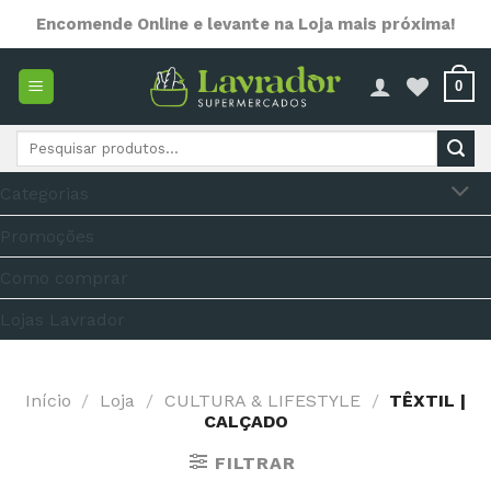
Skip
Encomende Online e levante na Loja mais próxima!
to
content
0
Pesquisar
por:
Categorias
Promoções
Como comprar
Lojas Lavrador
Início
/
Loja
/
CULTURA & LIFESTYLE
/
TÊXTIL |
CALÇADO
FILTRAR