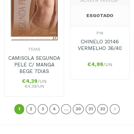
ESGOTADO
PIN
CHINELO 20146
VERMELHO 36/40
7DIAS
CAMISOLA SEGUNDA
€
4,99
/UN
PELE C/ MANGA
BEGE 7DIAS
€
4,39
/UN
€4.39/UN
1
2
3
4
…
30
31
32