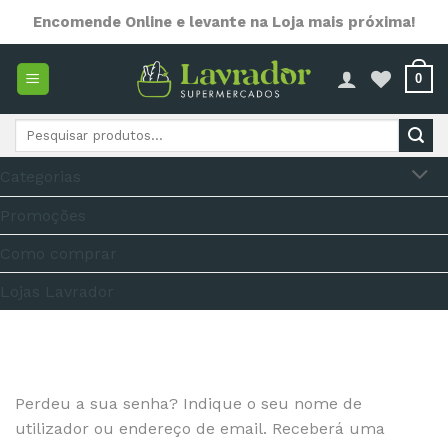
Skip
Encomende Online e levante na Loja mais próxima!
to
content
0
Pesquisar
por:
Categorias
Promoções
Como comprar
Lojas Lavrador
Perdeu a sua senha? Indique o seu nome de
utilizador ou endereço de email. Receberá uma