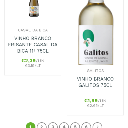
CASAL DA BICA
VINHO BRANCO
FRISANTE CASAL DA
BICA 11º 75CL
€
2,39
/UN
€3.19/LT
GALITOS
VINHO BRANCO
GALITOS 75CL
€
1,99
/UN
€2.65/LT
1
2
3
4
5
6