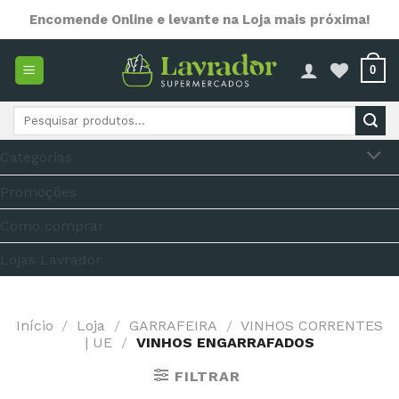
Skip
Encomende Online e levante na Loja mais próxima!
to
content
0
Pesquisar
por:
Categorias
Promoções
Como comprar
Lojas Lavrador
Início
/
Loja
/
GARRAFEIRA
/
VINHOS CORRENTES
| UE
/
VINHOS ENGARRAFADOS
FILTRAR