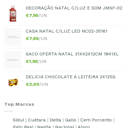
DECORAÇÃO NATAL C/LUZ E SOM JMSF-02
€
7,95
/UN
CASA NATAL C/LUZ LED NC02-35161
€
7,99
/UN
SACO OFERTA NATAL 31X42X12CM 1841XL
€
1,95
/UN
DELICIA CHOCOLATE A LEITEIRA 2X125G
€
2,00
/UN
Top Marcas
Sidul
|
Cuétara
|
Delta
|
Gallo
|
Cem Porcento
|
Pato Real
|
Nestle
|
Nacional
|
Alpro...