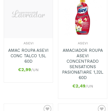
Adicionar
Adicionar
aos
aos
Favoritos
Favoritos
ASEVI
ASEVI
AMAC ROUPA ASEVI
AMACIADOR ROUPA
CONC TALCO 1,5L
ASEVI
60D
CONCENTRADO
SENSATIONS
€
2,99
/UN
PASION&TIARE 1,32L
60D
€
2,49
/UN