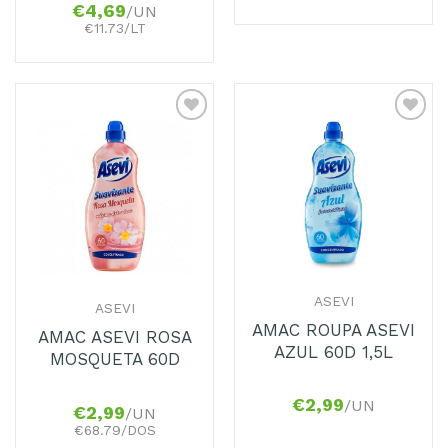
€
4,69
/UN
€11.73/LT
Adicionar
Adicionar
aos
aos
Favoritos
Favoritos
ASEVI
ASEVI
AMAC ROUPA ASEVI
AMAC ASEVI ROSA
AZUL 60D 1,5L
MOSQUETA 60D
€
2,99
/UN
€
2,99
/UN
€68.79/DOS