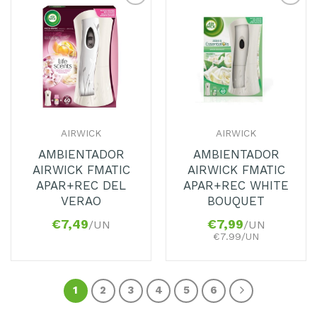
Adicionar
Adicionar
aos
aos
Favoritos
Favoritos
AIRWICK
AIRWICK
AMBIENTADOR
AMBIENTADOR
AIRWICK FMATIC
AIRWICK FMATIC
APAR+REC DEL
APAR+REC WHITE
VERAO
BOUQUET
€
7,49
€
7,99
/UN
/UN
€7.99/UN
1
2
3
4
5
6