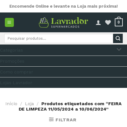
Skip
Encomende Online e levante na Loja mais próxima!
to
content
0
Pesquisar
por:
Categorias
Promoções
Como comprar
Lojas Lavrador
Início
/
Loja
/
Produtos etiquetados com “FEIRA
DE LIMPEZA 11/05/2024 a 10/06/2024”
FILTRAR