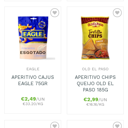
Adicionar
Adicionar
aos
aos
Favoritos
Favoritos
ESGOTADO
EAGLE
OLD EL PASO
APERITIVO CAJUS
APERITIVO CHIPS
EAGLE 75GR
QUEIJO OLD EL
PASO 185G
€
2,49
/UN
€
2,99
/UN
€33.20/KG
€16.16/KG