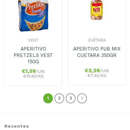
Favoritos
Favoritos
VEST
CUÉTARA
APERITIVO
APERITIVO PUB MIX
PRETZELS VEST
CUETARA 350GR
150G
€
2,59
/UN
€
1,59
/UN
€7.40/KG
€10.60/KG
1
2
3
Recentes