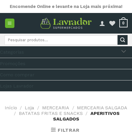
Skip
Encomende Online e levante na Loja mais próxima!
to
content
0
Pesquisar
por:
Categorias
Promoções
Como comprar
Lojas Lavrador
Início
/
Loja
/
MERCEARIA
/
MERCEARIA SALGADA
/
BATATAS FRITAS E SNACKS
/
APERITIVOS
SALGADOS
FILTRAR