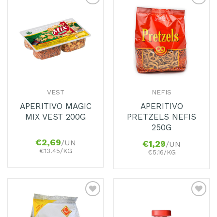
Adicionar
Adicionar
aos
aos
Favoritos
Favoritos
VEST
NEFIS
APERITIVO MAGIC
APERITIVO
MIX VEST 200G
PRETZELS NEFIS
250G
€
2,69
/UN
€
1,29
/UN
€13.45/KG
€5.16/KG
Adicionar
Adicionar
aos
aos