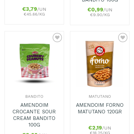
€
3,79
/UN
€
0,99
/UN
€45.66/KG
€9.90/KG
Adicionar
Adicionar
aos
aos
Favoritos
Favoritos
BANDITO
MATUTANO
AMENDOIM
AMENDOIM FORNO
CROCANTE SOUR
MATUTANO 120GR
CREAM BANDITO
100G
€
2,19
/UN
€18.25/KG