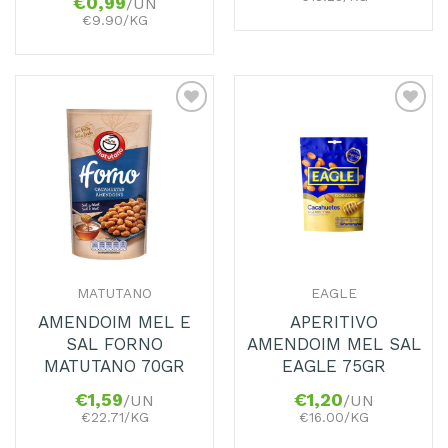
€
0,99
/UN
€9.90/KG
Adicionar
Adicionar
aos
aos
Favoritos
Favoritos
MATUTANO
EAGLE
AMENDOIM MEL E
APERITIVO
SAL FORNO
AMENDOIM MEL SAL
MATUTANO 70GR
EAGLE 75GR
€
1,59
€
1,20
/UN
/UN
€22.71/KG
€16.00/KG