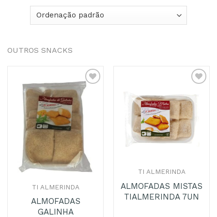
OUTROS SNACKS
Adicionar
Adicionar
aos
aos
Favoritos
Favoritos
TI ALMERINDA
ALMOFADAS MISTAS
TI ALMERINDA
TIALMERINDA 7UN
ALMOFADAS
GALINHA