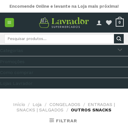
Skip
Encomende Online e levante na Loja mais próxima!
to
content
0
Pesquisar
por:
Categorias
Promoções
Como comprar
Lojas Lavrador
Início
/
Loja
/
CONGELADOS
/
ENTRADAS |
SNACKS | SALGADOS
/
OUTROS SNACKS
FILTRAR