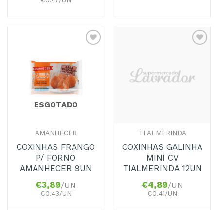
€0.47/UN
Adicionar
Adicionar
aos
aos
Favoritos
Favoritos
ESGOTADO
AMANHECER
TI ALMERINDA
COXINHAS FRANGO
COXINHAS GALINHA
P/ FORNO
MINI CV
AMANHECER 9UN
TIALMERINDA 12UN
€
3,89
€
4,89
/UN
/UN
€0.43/UN
€0.41/UN