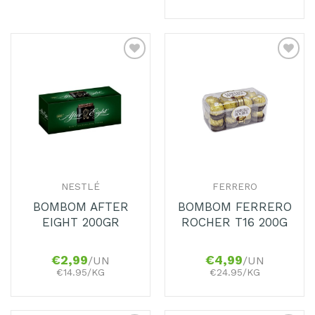
Adicionar
Adicionar
aos
aos
Favoritos
Favoritos
NESTLÉ
FERRERO
BOMBOM AFTER
BOMBOM FERRERO
EIGHT 200GR
ROCHER T16 200G
€
2,99
€
4,99
/UN
/UN
€14.95/KG
€24.95/KG