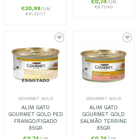
€
0,74
/UN
€8.71/KG
€
30,99
/UN
€41.32/LT
Adicionar
Adicionar
aos
aos
Favoritos
Favoritos
ESGOTADO
GOURMET GOLD
GOURMET GOLD
ALIM GATO
ALIM GATO
GOURMET GOLD PED
GOURMET GOLD
FRANGO/FIGADO
SALMÃO TERRINE
85GR
85GR
€
0,74
€
0,74
/UN
/UN