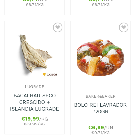
€8.71/KG
€8.71/KG
Adicionar
Adicionar
aos
aos
Favoritos
Favoritos
LUGRADE
BACALHAU SECO
BAKER&BAKER
CRESCIDO +
BOLO REI LAVRADOR
ISLANDIA LUGRADE
720GR
€
19,99
/KG
€19.99/KG
€
6,99
/UN
€9.71/KG