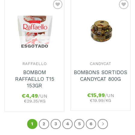
Adicionar
Adicionar
aos
aos
Favoritos
Favoritos
ESGOTADO
RAFFAELLO
CANDYCAT
BOMBOM
BOMBONS SORTIDOS
RAFFAELLO T15
CANDYCAT 800G
153GR
€
15,99
/UN
€
4,49
/UN
€19.99/KG
€29.35/KG
1
2
3
4
5
6