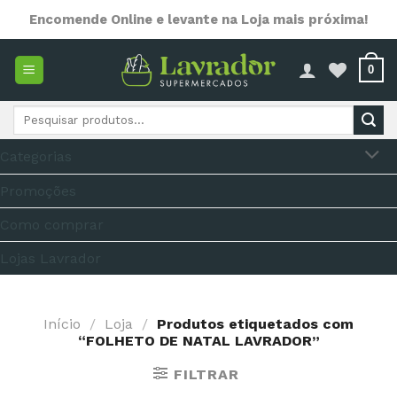
Skip
Encomende Online e levante na Loja mais próxima!
to
content
0
Pesquisar
por:
Categorias
Promoções
Como comprar
Lojas Lavrador
Início
/
Loja
/
Produtos etiquetados com
“FOLHETO DE NATAL LAVRADOR”
FILTRAR