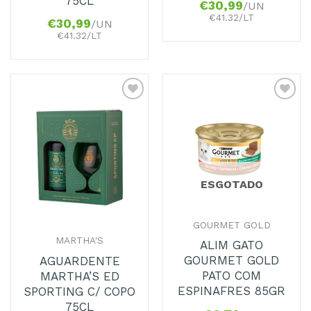
75CL
€
30,99
/UN
€41.32/LT
€
30,99
/UN
€41.32/LT
Adicionar
Adicionar
aos
aos
Favoritos
Favoritos
ESGOTADO
GOURMET GOLD
MARTHA'S
ALIM GATO
GOURMET GOLD
AGUARDENTE
PATO COM
MARTHA’S ED
ESPINAFRES 85GR
SPORTING C/ COPO
75CL