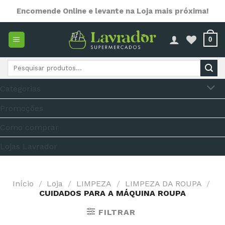
Skip
Encomende Online e levante na Loja mais próxima!
to
content
0
Pesquisar
por:
Categorias
Promoções
Como comprar
Lojas Lavrador
Início
/
Loja
/
LIMPEZA
/
LIMPEZA DA ROUPA
/
CUIDADOS PARA A MÁQUINA ROUPA
FILTRAR