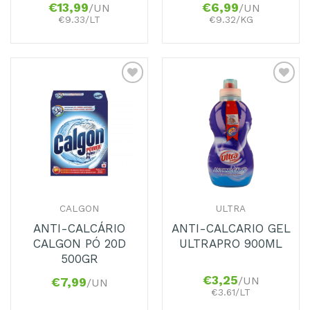
€
13,99
€
6,99
/UN
/UN
€9.33/LT
€9.32/KG
Adicionar
Adicionar
aos
aos
Favoritos
Favoritos
CALGON
ULTRA
ANTI-CALCÁRIO
ANTI-CALCARIO GEL
CALGON PÓ 20D
ULTRAPRO 900ML
500GR
€
3,25
/UN
€
7,99
/UN
€3.61/LT