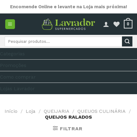
Skip
Encomende Online e levante na Loja mais próxima!
to
content
0
Pesquisar
por:
Categorias
Promoções
Como comprar
Lojas Lavrador
Início
/
Loja
/
QUEIJARIA
/
QUEUOS CULINÁRIA
/
QUEIJOS RALADOS
FILTRAR