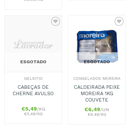
Adicionar
Adicionar
aos
aos
Favoritos
Favoritos
ESGOTADO
ESGOTADO
GELSITIO
CONGELADOS MOREIRA
CABEÇAS DE
CALDEIRADA PEIXE
CHERNE AVULSO
MOREIRA 1KG
COUVETE
€
5,49
/KG
€
6,49
/UN
€5.49/KG
€6.49/KG