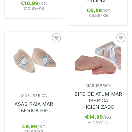
FRIJOBEL
€
10,99
/KG
€10.99/KG
€
6,99
/KG
€6.99/KG
Adicionar
Adicionar
aos
aos
Favoritos
Favoritos
MAR IBERICA
BIFE DE ATUM MAR
MAR IBERICA
IBERICA
ASAS RAIA MAR
HIGIENIZADO
IBERICA HIG
€
14,99
/KG
€14.99/KG
€
9,99
/KG
€9.99/KG