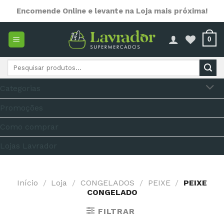
Skip
Encomende Online e levante na Loja mais próxima!
to
content
0
Pesquisar
por:
Categorias
Promoções
Como comprar
Lojas Lavrador
Início
/
Loja
/
CONGELADOS
/
PEIXE
/
PEIXE
CONGELADO
FILTRAR