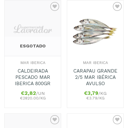
Adicionar
Adicionar
aos
aos
Favoritos
Favoritos
ESGOTADO
MAR IBERICA
MAR IBERICA
CALDEIRADA
CARAPAU GRANDE
PESCADO MAR
2/5 MAR IBÉRICA
IBERICA 800GR
AVULSO
€
2,82
€
3,79
/UN
/KG
€2820.00/KG
€3.79/KG