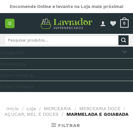
Skip
Encomende Online e levante na Loja mais próxima!
to
content
0
Pesquisar
por:
Categorias
Promoções
Como comprar
Lojas Lavrador
Início
/
Loja
/
MERCEARIA
/
MERCEARIA DOCE
/
AÇÚCAR, MEL E DOCES
/
MARMELADA E GOIABADA
FILTRAR