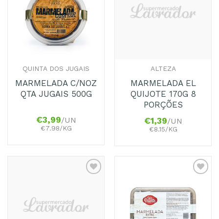
aos
aos
Favoritos
Favoritos
QUINTA DOS JUGAIS
ALTEZA
MARMELADA C/NOZ
MARMELADA EL
QTA JUGAIS 500G
QUIJOTE 170G 8
PORÇÕES
€
3,99
/UN
€
1,39
/UN
€7.98/KG
€8.15/KG
Adicionar
Adicionar
aos
aos
Favoritos
Favoritos