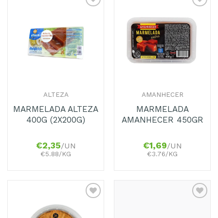
Adicionar
Adicionar
aos
aos
Favoritos
Favoritos
ALTEZA
AMANHECER
MARMELADA ALTEZA
MARMELADA
400G (2X200G)
AMANHECER 450GR
€
2,35
€
1,69
/UN
/UN
€5.88/KG
€3.76/KG
Adicionar
Adicionar