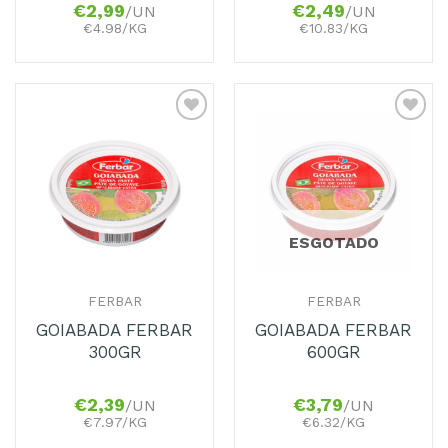
€
2,99
€
2,49
/UN
/UN
€4.98/KG
€10.83/KG
Adicionar
Adicionar
aos
aos
Favoritos
Favoritos
ESGOTADO
FERBAR
FERBAR
GOIABADA FERBAR
GOIABADA FERBAR
300GR
600GR
€
2,39
€
3,79
/UN
/UN
€7.97/KG
€6.32/KG