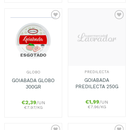
Adicionar
Adicionar
aos
aos
Favoritos
Favoritos
ESGOTADO
PREDILECTA
GLOBO
GOIABADA
GOIABADA GLOBO
PREDILECTA 250G
300GR
€
1,99
/UN
€
2,39
/UN
€7.96/KG
€7.97/KG