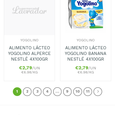
Adicionar
Adicionar
aos
aos
Favoritos
Favoritos
YOGOLINO
YOGOLINO
ALIMENTO LÁCTEO
ALIMENTO LÁCTEO
YOGOLINO ALPERCE
YOGOLINO BANANA
NESTLÉ 4X100GR
NESTLÉ 4X100GR
€
2,79
€
2,79
/UN
/UN
€6.98/KG
€6.98/KG
1
2
3
4
…
9
10
11