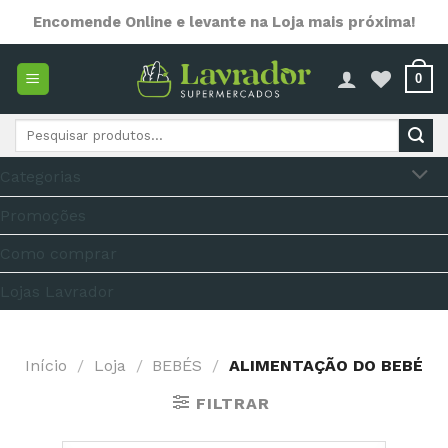
Skip
Encomende Online e levante na Loja mais próxima!
to
content
0
Pesquisar
por:
Categorias
Promoções
Como comprar
Lojas Lavrador
Início
/
Loja
/
BEBÉS
/
ALIMENTAÇÃO DO BEBÉ
FILTRAR