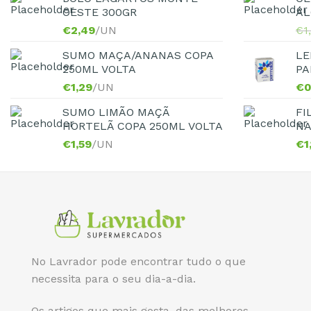
OESTE 300GR
ÁL
€
2,49
/UN
€
1
SUMO MAÇA/ANANAS COPA
LE
250ML VOLTA
PA
€
1,29
/UN
€
0
SUMO LIMÃO MAÇÃ
FI
HORTELÃ COPA 250ML VOLTA
NA
€
1,59
/UN
€
1
No Lavrador pode encontrar tudo o que
necessita para o seu dia-a-dia.
Os artigos que mais gosta, das melhores