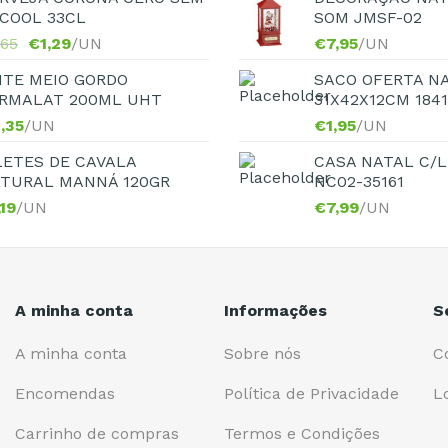
COOL 33CL
SOM JMSF-02
,65
€
1,29
/UN
€
7,95
/UN
ITE MEIO GORDO
SACO OFERTA N
RMALAT 200ML UHT
31X42X12CM 184
,35
/UN
€
1,95
/UN
LETES DE CAVALA
CASA NATAL C/L
TURAL MANNÁ 120GR
NC02-35161
,19
/UN
€
7,99
/UN
A minha conta
Informações
S
A minha conta
Sobre nós
C
Encomendas
Política de Privacidade
L
Carrinho de compras
Termos e Condições