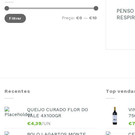
PENSO 
RESPI
Preço:
€0
—
€10
Filtrar
Recentes
Top venda
QUEIJO CURADO FLOR DO
VI
VALE 4X100GR
75
€
4,39
/UN
€
7
BOLO LAGARTOS MONTE
CE