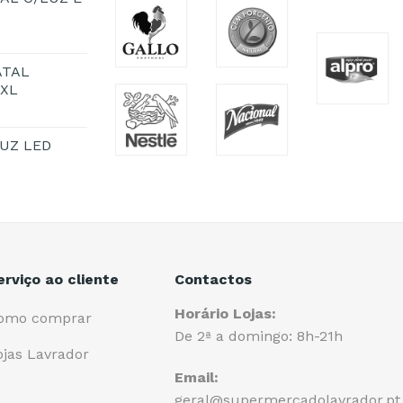
ATAL
1XL
UZ LED
erviço ao cliente
Contactos
Horário Lojas:
omo comprar
De 2ª a domingo: 8h-21h
ojas Lavrador
Email:
geral@supermercadolavrador.pt