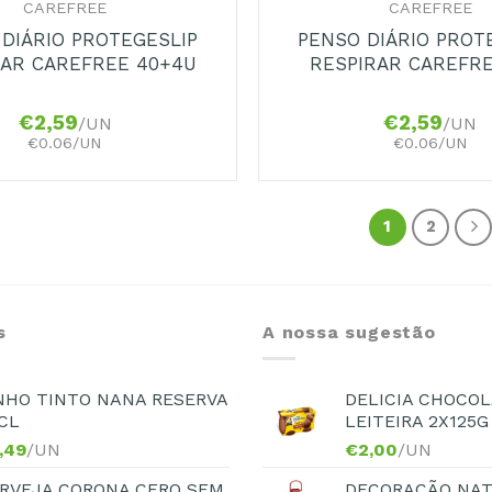
CAREFREE
CAREFREE
DIÁRIO PROTEGESLIP
PENSO DIÁRIO PROT
RAR CAREFREE 40+4U
RESPIRAR CAREFR
€
2,59
€
2,59
/UN
/UN
€0.06/UN
€0.06/UN
1
2
s
A nossa sugestão
NHO TINTO NANA RESERVA
DELICIA CHOCOL
CL
LEITEIRA 2X125G
,49
/UN
€
2,00
/UN
RVEJA CORONA CERO SEM
DECORAÇÃO NAT