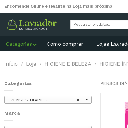
Skip
Encomende Online e levante na Loja mais próxima!
to
content
Pesquisar
por:
Categorias
Como comprar
Lojas Lavrad
Início
/
Loja
/
HIGIENE E BELEZA
/
HIGIENE Í
Categorias
PENSOS DIÁ
PENSOS DIÁRIOS
×
Marca