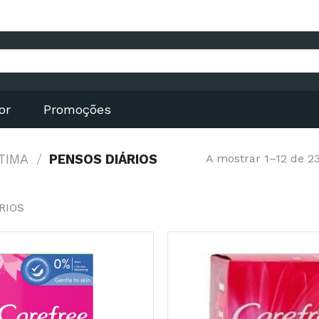
or
Promoções
NTIMA
/
PENSOS DIÁRIOS
A mostrar 1–12 de 2
RIOS