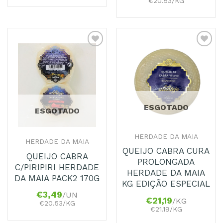
€20.53/KG
Adicionar
Adicionar
aos
aos
Favoritos
Favoritos
ESGOTADO
ESGOTADO
HERDADE DA MAIA
HERDADE DA MAIA
QUEIJO CABRA CURA
QUEIJO CABRA
PROLONGADA
C/PIRIPIRI HERDADE
HERDADE DA MAIA
DA MAIA PACK2 170G
KG EDIÇÃO ESPECIAL
€
3,49
/UN
€
21,19
/KG
€20.53/KG
€21.19/KG