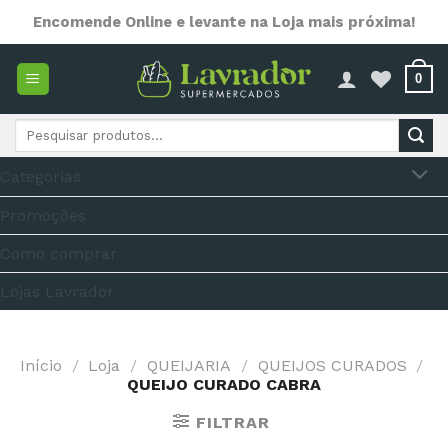
Skip
Encomende Online e levante na Loja mais próxima!
to
content
0
Pesquisar
por:
Categorias
Promoções
Como comprar
Lojas Lavrador
Início
/
Loja
/
QUEIJARIA
/
QUEIJOS CURADOS
/
QUEIJO CURADO CABRA
FILTRAR