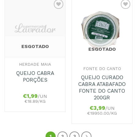
Adicionar
Adicionar
aos
aos
Favoritos
Favoritos
ESGOTADO
ESGOTADO
HERDADE MAIA
FONTE DO CANTO
QUEIJO CABRA
QUEIJO CURADO
PORÇÕES
CABRA ATABAFADO
FONTE DO CANTO
€
1,99
/UN
200GR
€18.89/KG
€
3,99
/UN
€19950.00/KG
1
2
3