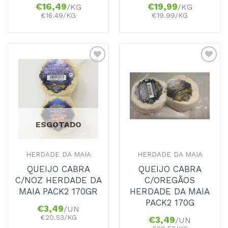
€
16,49
€
19,99
/KG
/KG
€16.49/KG
€19.99/KG
Adicionar
Adicionar
aos
aos
Favoritos
Favoritos
ESGOTADO
HERDADE DA MAIA
HERDADE DA MAIA
QUEIJO CABRA
QUEIJO CABRA
C/NOZ HERDADE DA
C/OREGÃOS
MAIA PACK2 170GR
HERDADE DA MAIA
PACK2 170G
€
3,49
/UN
€20.53/KG
€
3,49
/UN