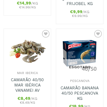
€
14,99
/KG
FRIJOBEL KG
€14.99/KG
€
9,99
/KG
€9.99/KG
Adicionar
Adicionar
aos
aos
Favoritos
Favoritos
ESGOTADO
MAR IBERICA
CAMARÃO 40/50
PESCANOVA
MAR IBÉRICA
CAMARÃO BANANA
VANAMEI AV
40/50 PESCANOVA
KG
€
8,49
/KG
€8.49/KG
€
18,99
/KG