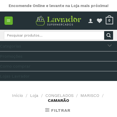
Skip
Encomende Online e levante na Loja mais próxima!
to
content
0
Pesquisar
por:
Categorias
Promoções
Como comprar
Lojas Lavrador
Início
/
Loja
/
CONGELADOS
/
MARISCO
/
CAMARÃO
FILTRAR