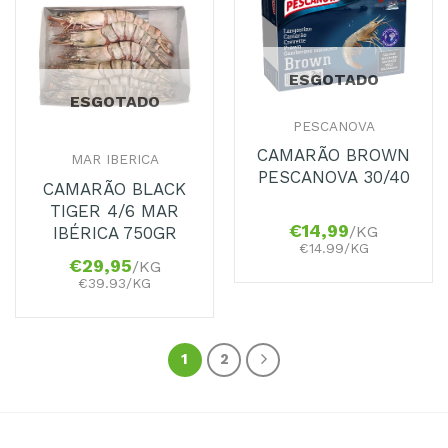
Adicionar
Adicionar
aos
aos
Favoritos
Favoritos
ESGOTADO
ESGOTADO
PESCANOVA
CAMARÃO BROWN
MAR IBERICA
PESCANOVA 30/40
CAMARÃO BLACK
TIGER 4/6 MAR
€
14,99
/KG
IBÉRICA 750GR
€14.99/KG
€
29,95
/KG
€39.93/KG
1
2