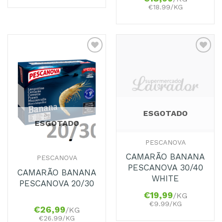
€18.99/KG
Adicionar
Adicionar
aos
aos
Favoritos
Favoritos
ESGOTADO
ESGOTADO
PESCANOVA
CAMARÃO BANANA
PESCANOVA
PESCANOVA 30/40
CAMARÃO BANANA
WHITE
PESCANOVA 20/30
€
19,99
/KG
€9.99/KG
€
26,99
/KG
€26.99/KG