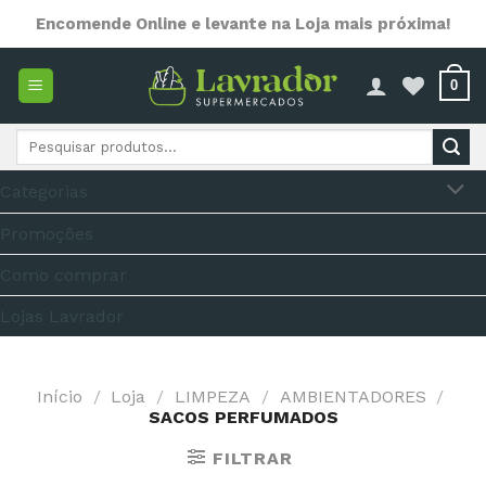
Skip
Encomende Online e levante na Loja mais próxima!
to
content
0
Pesquisar
por:
Categorias
Promoções
Como comprar
Lojas Lavrador
Início
/
Loja
/
LIMPEZA
/
AMBIENTADORES
/
SACOS PERFUMADOS
FILTRAR