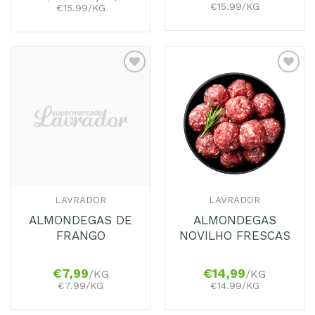
€15.99/KG
€15.99/KG
Adicionar
Adicionar
aos
aos
Favoritos
Favoritos
LAVRADOR
LAVRADOR
ALMONDEGAS DE
ALMONDEGAS
FRANGO
NOVILHO FRESCAS
€
7,99
€
14,99
/KG
/KG
€7.99/KG
€14.99/KG