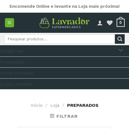
Skip
Encomende Online e levante na Loja mais próxima!
to
content
0
Pesquisar
por:
Categorias
Promoções
Como comprar
Lojas Lavrador
Início
/
Loja
/
PREPARADOS
FILTRAR