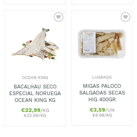
Adicionar
Adicionar
aos
aos
Favoritos
Favoritos
LUGRADE
OCEAN KING
MIGAS PALOCO
BACALHAU SECO
SALGADAS SECAS
ESPECIAL NORUEGA
HIG 400GR
OCEAN KING KG
€
3,59
/UN
€
22,99
/KG
€8.98/KG
€22.99/KG