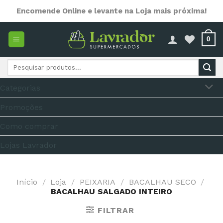
Skip
Encomende Online e levante na Loja mais próxima!
to
content
0
Pesquisar
por:
Categorias
Promoções
Como comprar
Lojas Lavrador
Início
/
Loja
/
PEIXARIA
/
BACALHAU SECO
/
BACALHAU SALGADO INTEIRO
FILTRAR