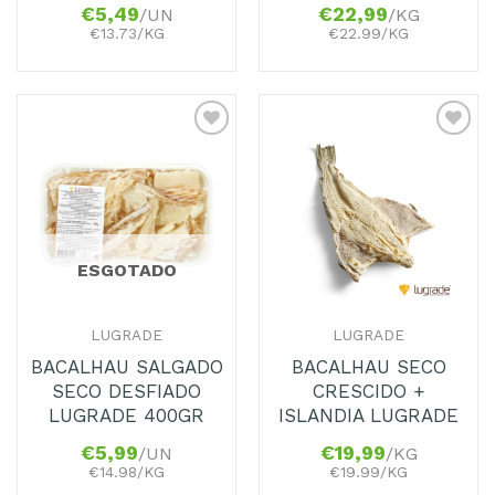
€
5,49
€
22,99
/UN
/KG
€13.73/KG
€22.99/KG
Adicionar
Adicionar
aos
aos
Favoritos
Favoritos
ESGOTADO
LUGRADE
LUGRADE
BACALHAU SALGADO
BACALHAU SECO
SECO DESFIADO
CRESCIDO +
LUGRADE 400GR
ISLANDIA LUGRADE
€
5,99
€
19,99
/UN
/KG
€14.98/KG
€19.99/KG