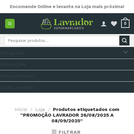
Skip
Encomende Online e levante na Loja mais próxima!
to
content
0
Pesquisar
por:
Categorias
Promoções
Como comprar
Lojas Lavrador
Início
/
Loja
/
Produtos etiquetados com
“PROMOÇÃO LAVRADOR 26/08/2025 A
08/09/2025”
FILTRAR