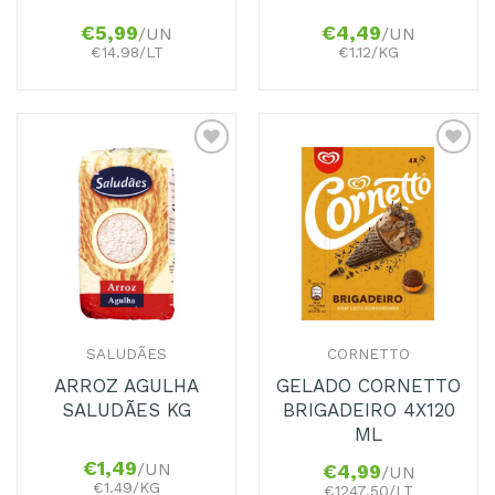
€
5,99
€
4,49
/UN
/UN
€14.98/LT
€1.12/KG
Adicionar
Adicionar
aos
aos
Favoritos
Favoritos
SALUDÃES
CORNETTO
ARROZ AGULHA
GELADO CORNETTO
SALUDÃES KG
BRIGADEIRO 4X120
ML
€
1,49
/UN
€
4,99
/UN
€1.49/KG
€1247.50/LT