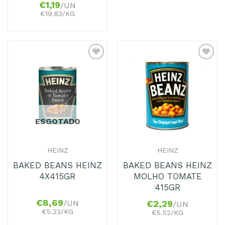
€
1,19
/UN
€19.83/KG
Adicionar
Adicionar
aos
aos
Favoritos
Favoritos
ESGOTADO
HEINZ
HEINZ
BAKED BEANS HEINZ
BAKED BEANS HEINZ
4X415GR
MOLHO TOMATE
415GR
€
8,69
/UN
€
2,29
/UN
€5.23/KG
€5.52/KG