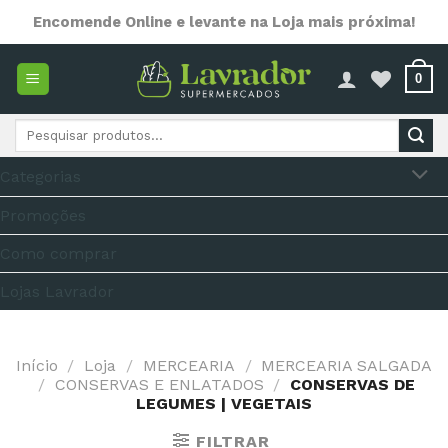
Skip
Encomende Online e levante na Loja mais próxima!
to
content
0
Pesquisar
por:
Categorias
Promoções
Como comprar
Lojas Lavrador
Início
/
Loja
/
MERCEARIA
/
MERCEARIA SALGADA
/
CONSERVAS E ENLATADOS
/
CONSERVAS DE
LEGUMES | VEGETAIS
FILTRAR