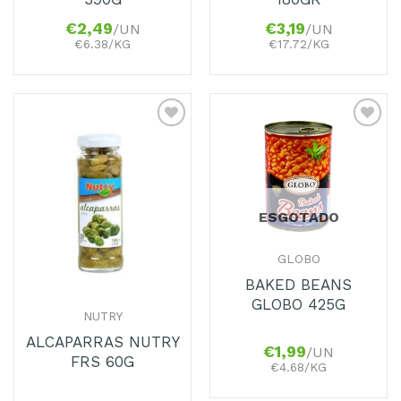
€
2,49
€
3,19
/UN
/UN
€6.38/KG
€17.72/KG
Adicionar
Adicionar
aos
aos
Favoritos
Favoritos
ESGOTADO
GLOBO
BAKED BEANS
GLOBO 425G
NUTRY
ALCAPARRAS NUTRY
€
1,99
/UN
FRS 60G
€4.68/KG