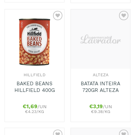
Adicionar
Adicionar
aos
aos
Favoritos
Favoritos
HILLFIELD
ALTEZA
BAKED BEANS
BATATA INTEIRA
HILLFIELD 400G
720GR ALTEZA
€
1,69
€
3,19
/UN
/UN
€4.23/KG
€9.38/KG