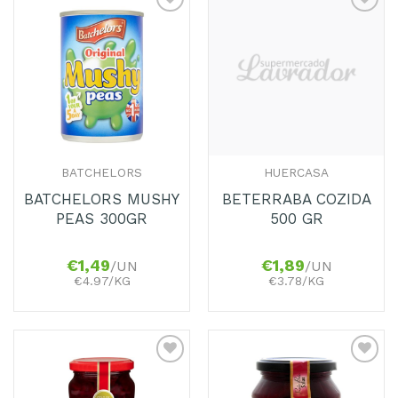
Adicionar
Adicionar
aos
aos
Favoritos
Favoritos
BATCHELORS
HUERCASA
BATCHELORS MUSHY
BETERRABA COZIDA
PEAS 300GR
500 GR
€
1,49
€
1,89
/UN
/UN
€4.97/KG
€3.78/KG
Adicionar
Adicionar