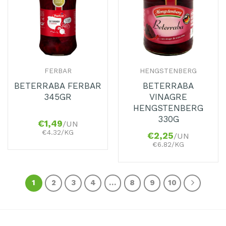
aos
aos
Favoritos
Favoritos
FERBAR
HENGSTENBERG
BETERRABA FERBAR
BETERRABA
345GR
VINAGRE
HENGSTENBERG
330G
€
1,49
/UN
€4.32/KG
€
2,25
/UN
€6.82/KG
1
2
3
4
…
8
9
10