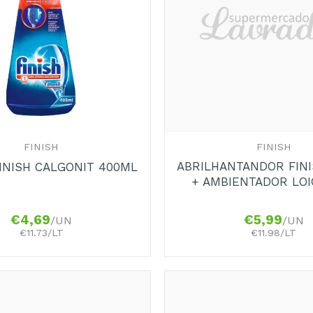
+
FINISH
FINISH
ABRILHANTANDOR FIN
FINISH CALGONIT 400ML
+ AMBIENTADOR LO
€
4,69
€
5,99
/UN
/UN
€11.73/LT
€11.98/LT