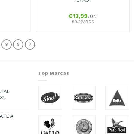
€
13,99
/UN
€8.32/DOS
8
9
Top Marcas
ATAL
1XL
ATE A