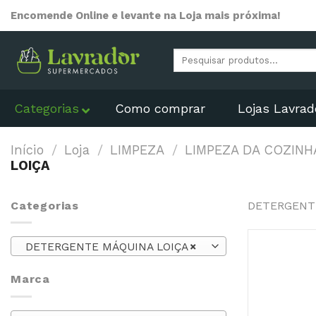
Skip
Encomende Online e levante na Loja mais próxima!
to
content
Pesquisar
por:
Categorias
Como comprar
Lojas Lavrad
Início
/
Loja
/
LIMPEZA
/
LIMPEZA DA COZINH
LOIÇA
Categorias
DETERGENT
DETERGENTE MÁQUINA LOIÇA
×
Marca