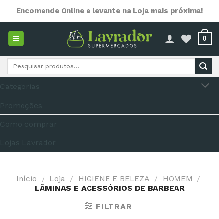
Skip
Encomende Online e levante na Loja mais próxima!
to
content
0
Pesquisar
por:
Categorias
Promoções
Como comprar
Lojas Lavrador
Início
/
Loja
/
HIGIENE E BELEZA
/
HOMEM
/
LÂMINAS E ACESSÓRIOS DE BARBEAR
FILTRAR