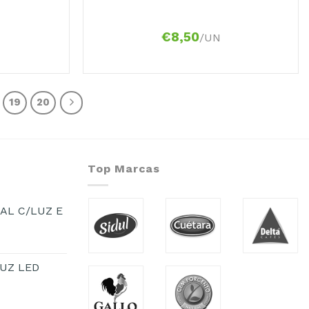
€
8,50
/UN
19
20
Top Marcas
AL C/LUZ E
UZ LED