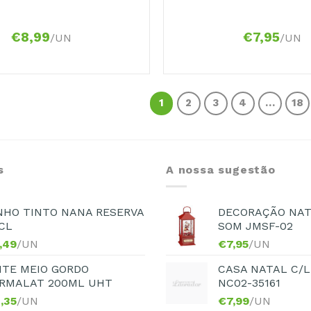
€
8,99
€
7,95
/UN
/UN
1
2
3
4
…
18
s
A nossa sugestão
NHO TINTO NANA RESERVA
DECORAÇÃO NAT
CL
SOM JMSF-02
,49
/UN
€
7,95
/UN
ITE MEIO GORDO
CASA NATAL C/L
RMALAT 200ML UHT
NC02-35161
,35
/UN
€
7,99
/UN