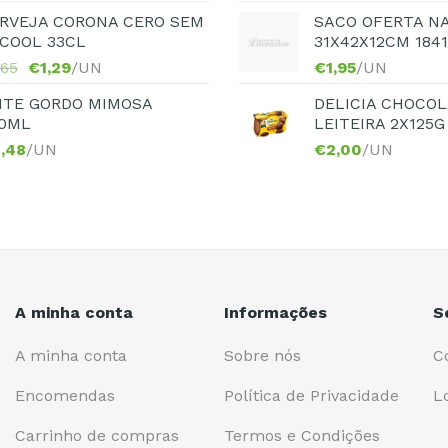
RVEJA CORONA CERO SEM
SACO OFERTA N
COOL 33CL
31X42X12CM 184
,65
€
1,29
/UN
€
1,95
/UN
ITE GORDO MIMOSA
DELICIA CHOCOL
0ML
LEITEIRA 2X125G
,48
/UN
€
2,00
/UN
A minha conta
Informações
S
A minha conta
Sobre nós
C
Encomendas
Política de Privacidade
L
Carrinho de compras
Termos e Condições