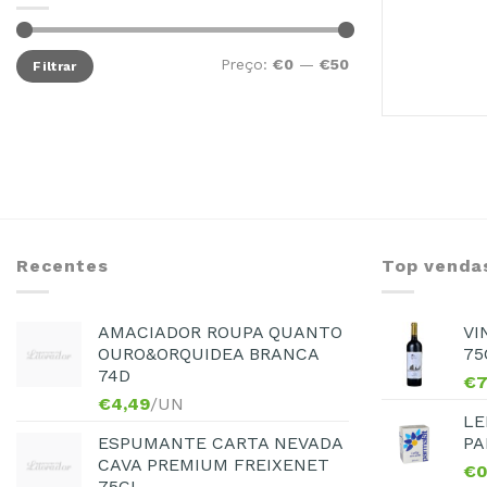
Preço:
€0
—
€50
Filtrar
Recentes
Top venda
AMACIADOR ROUPA QUANTO
VI
OURO&ORQUIDEA BRANCA
75
74D
€
7
€
4,49
/UN
LE
ESPUMANTE CARTA NEVADA
PA
CAVA PREMIUM FREIXENET
€
0
75CL