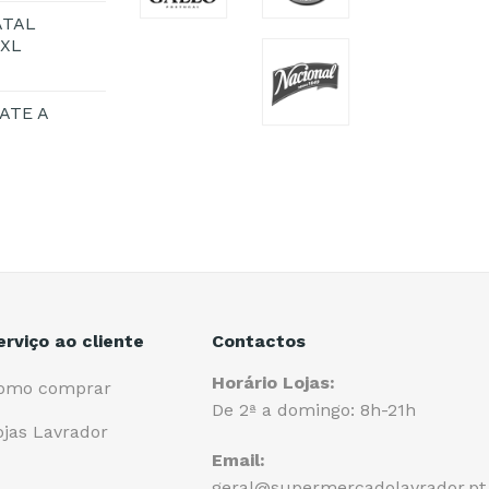
ATAL
1XL
ATE A
erviço ao cliente
Contactos
Horário Lojas:
omo comprar
De 2ª a domingo: 8h-21h
ojas Lavrador
Email:
geral@supermercadolavrador.pt