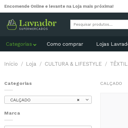
Skip
Encomende Online e levante na Loja mais próxima!
to
content
Pesquisar
por:
Categorias
Como comprar
Lojas Lavrad
Início
/
Loja
/
CULTURA & LIFESTYLE
/
TÊXTIL
Categorias
CALÇADO
CALÇADO
×
Marca