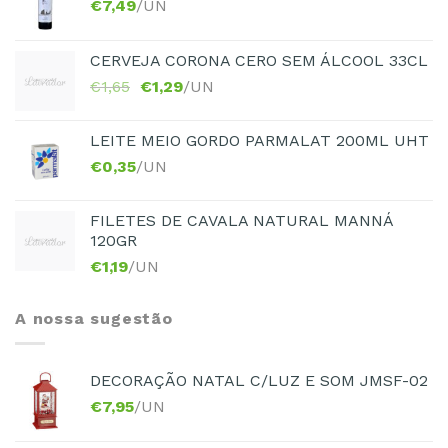
€
7,49
/UN
CERVEJA CORONA CERO SEM ÁLCOOL 33CL
€
1,65
€
1,29
/UN
LEITE MEIO GORDO PARMALAT 200ML UHT
€
0,35
/UN
FILETES DE CAVALA NATURAL MANNÁ
120GR
€
1,19
/UN
A nossa sugestão
DECORAÇÃO NATAL C/LUZ E SOM JMSF-02
€
7,95
/UN