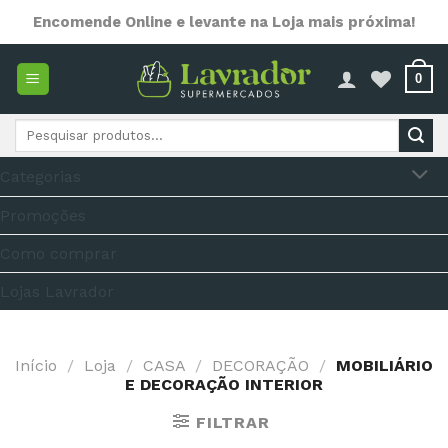
Skip
Encomende Online e levante na Loja mais próxima!
to
content
0
Pesquisar
por:
Categorias
Promoções
Como comprar
Lojas Lavrador
Início
/
Loja
/
CASA
/
DECORAÇÃO
/
MOBILIÁRIO
E DECORAÇÃO INTERIOR
FILTRAR