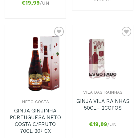
€
19,99
/UN
Adicionar
Adicionar
aos
aos
Favoritos
Favoritos
ESGOTADO
VILA DAS RAINHAS
GINJA VILA RAINHAS
NETO COSTA
50CL+ 2COPOS
GINJA GINJINHA
PORTUGUESA NETO
COSTA C/FRUTO
€
19,99
/UN
70CL 20º CX