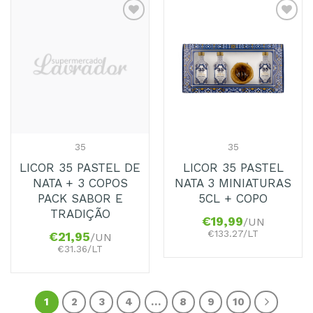
Adicionar
Adicionar
aos
aos
Favoritos
Favoritos
35
35
LICOR 35 PASTEL DE
LICOR 35 PASTEL
NATA + 3 COPOS
NATA 3 MINIATURAS
PACK SABOR E
5CL + COPO
TRADIÇÃO
€
19,99
/UN
€133.27/LT
€
21,95
/UN
€31.36/LT
1
2
3
4
…
8
9
10