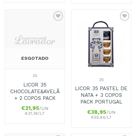
Adicionar
Adicionar
aos
aos
Favoritos
Favoritos
ESGOTADO
35
35
LICOR 35
LICOR 35 PASTEL DE
CHOCOLATE&AVELÃ
NATA + 3 COPOS
+ 2 COPOS PACK
PACK PORTUGAL
€
21,95
/UN
€
38,95
/UN
€31.36/LT
€55.64/LT