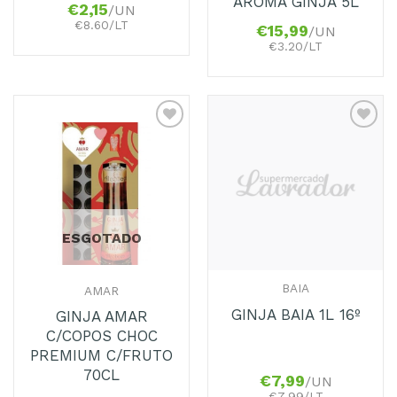
AROMA GINJA 5L
€
2,15
/UN
€8.60/LT
€
15,99
/UN
€3.20/LT
Adicionar
Adicionar
aos
aos
Favoritos
Favoritos
ESGOTADO
BAIA
AMAR
GINJA BAIA 1L 16º
GINJA AMAR
C/COPOS CHOC
PREMIUM C/FRUTO
70CL
€
7,99
/UN
€7.99/LT