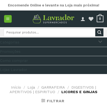
Skip
Encomende Online e levante na Loja mais próxima!
to
content
0
Pesquisar
por:
Categorias
Promoções
Como comprar
Lojas Lavrador
Início
/
Loja
/
GARRAFEIRA
/
DIGESTIVOS |
APERITIVOS | ESPIRITUO
/
LICORES E GINJAS
FILTRAR