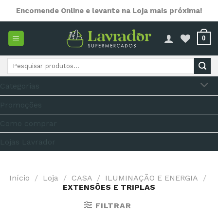
Skip
Encomende Online e levante na Loja mais próxima!
to
content
0
Pesquisar
por:
Categorias
Promoções
Como comprar
Lojas Lavrador
Início
/
Loja
/
CASA
/
ILUMINAÇÃO E ENERGIA
/
EXTENSÕES E TRIPLAS
FILTRAR