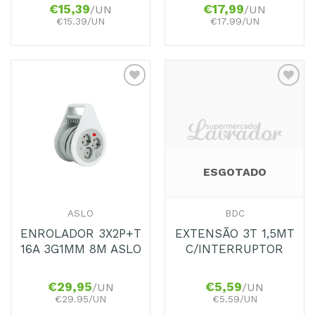
€
15,39
€
17,99
/UN
/UN
€15.39/UN
€17.99/UN
Adicionar
Adicionar
aos
aos
Favoritos
Favoritos
ESGOTADO
ASLO
BDC
ENROLADOR 3X2P+T
EXTENSÃO 3T 1,5MT
16A 3G1MM 8M ASLO
C/INTERRUPTOR
€
29,95
€
5,59
/UN
/UN
€29.95/UN
€5.59/UN