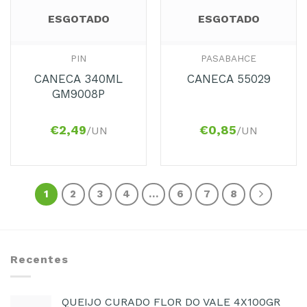
ESGOTADO
ESGOTADO
PIN
PASABAHCE
CANECA 340ML
CANECA 55029
GM9008P
€
2,49
€
0,85
/UN
/UN
1
2
3
4
…
6
7
8
Recentes
QUEIJO CURADO FLOR DO VALE 4X100GR