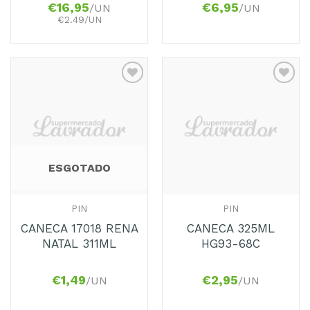
€
16,95
€
6,95
/UN
/UN
€2.49/UN
Adicionar
Adicionar
aos
aos
Favoritos
Favoritos
ESGOTADO
PIN
PIN
CANECA 17018 RENA
CANECA 325ML
NATAL 311ML
HG93-68C
€
1,49
€
2,95
/UN
/UN