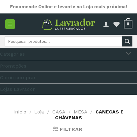
Skip
Encomende Online e levante na Loja mais próxima!
to
content
0
Pesquisar
por:
Categorias
Promoções
Como comprar
Lojas Lavrador
Início
/
Loja
/
CASA
/
MESA
/
CANECAS E
CHÁVENAS
FILTRAR