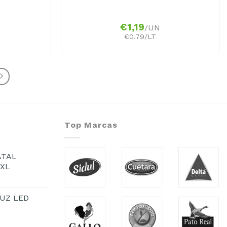
€
1,19
/UN
€0.79/LT
Top Marcas
ATAL
1XL
UZ LED