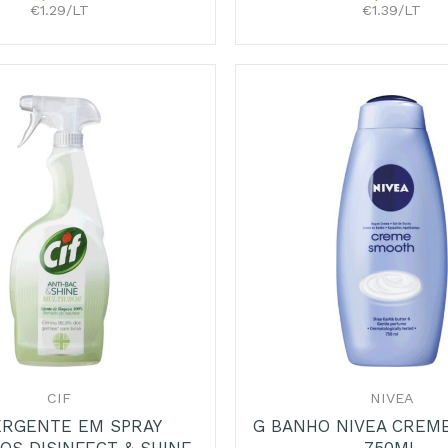
€1.29/LT
€1.39/LT
+
CIF
NIVEA
RGENTE EM SPRAY
G BANHO NIVEA CREM
OS DISINFECT & SHINE
750ML