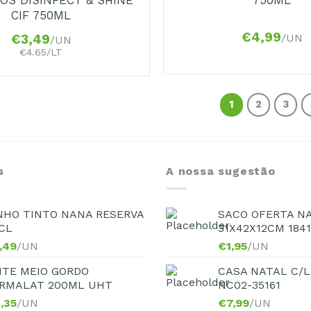
CIF 750ML
€
4,99
/UN
€
3,49
/UN
€4.65/LT
1
2
3
s
A nossa sugestão
NHO TINTO NANA RESERVA
SACO OFERTA N
CL
31X42X12CM 184
,49
/UN
€
1,95
/UN
ITE MEIO GORDO
CASA NATAL C/L
RMALAT 200ML UHT
NC02-35161
,35
/UN
€
7,99
/UN