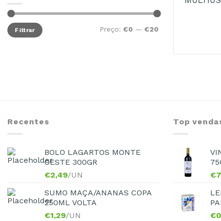
Preço:
€0
—
€20
Filtrar
Recentes
Top venda
BOLO LAGARTOS MONTE
VI
OESTE 300GR
75
€
2,49
/UN
€
7
SUMO MAÇA/ANANAS COPA
LE
250ML VOLTA
PA
€
1,29
/UN
€
0