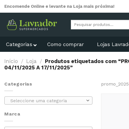
Skip
Encomende Online e levante na Loja mais próxima!
to
content
Pesquisar
por:
Categorias
Como comprar
Lojas Lavrad
Início
/
Loja
/
Produtos etiquetados com “
04/11/2025 A 17/11/2025”
Categorias
promo_2025-
Seleccione uma categoria
Marca