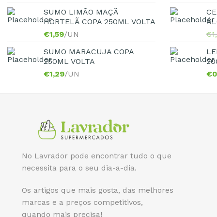
SUMO LIMÃO MAÇÃ
CE
HORTELÃ COPA 250ML VOLTA
ÁL
€
1,59
/UN
€
1
SUMO MARACUJA COPA
LE
250ML VOLTA
20
€
1,29
/UN
€
0
No Lavrador pode encontrar tudo o que
necessita para o seu dia-a-dia.
Os artigos que mais gosta, das melhores
marcas e a preços competitivos,
quando mais precisa!