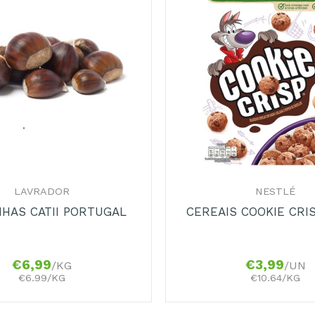
+
LAVRADOR
NESTLÉ
HAS CATII PORTUGAL
CEREAIS COOKIE CRI
€
6,99
€
3,99
/KG
/UN
€6.99/KG
€10.64/KG