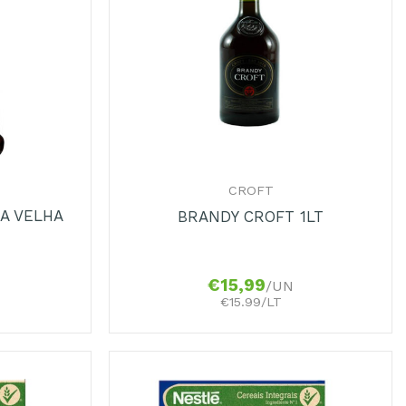
+
CROFT
A VELHA
BRANDY CROFT 1LT
€
15,99
/UN
€15.99/LT