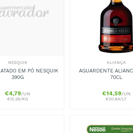
+
NESQUIK
ALIANÇA
ATADO EM PÓ NESQUIK
AGUARDENTE ALIANC
390G
70CL
€
4,79
€
14,59
/UN
/UN
€12.28/KG
€20.84/LT