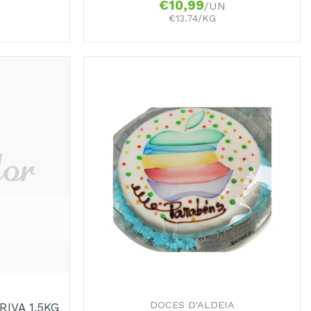
€
10,99
/UN
€13.74/KG
+
DOCES D'ALDEIA
IVA 1,5KG