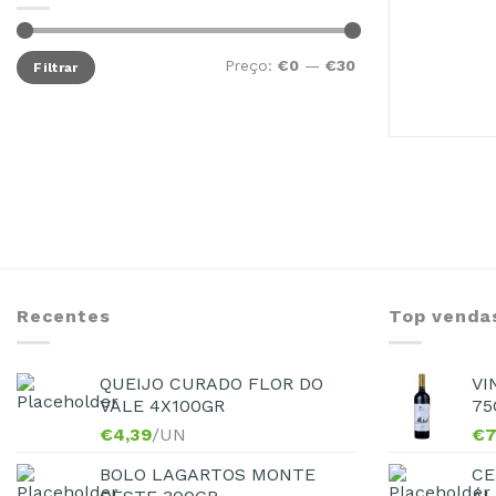
Preço:
€0
—
€30
Filtrar
Recentes
Top venda
QUEIJO CURADO FLOR DO
VI
VALE 4X100GR
75
€
4,39
/UN
€
7
BOLO LAGARTOS MONTE
CE