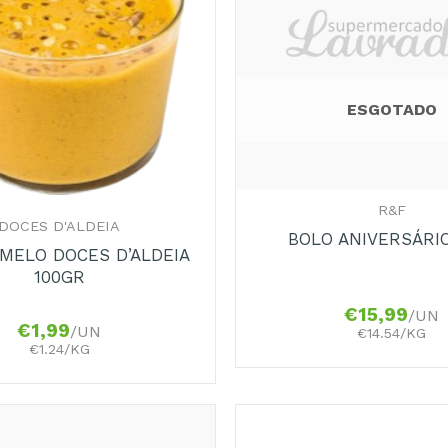
ESGOTADO
+
R&F
DOCES D'ALDEIA
BOLO ANIVERSÁRIO
MELO DOCES D’ALDEIA
100GR
€
15,99
/UN
€
1,99
/UN
€14.54/KG
€1.24/KG