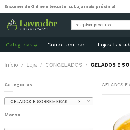
Skip
Encomende Online e levante na Loja mais próxima!
to
content
Pesquisar
por:
Categorias
Como comprar
Lojas Lavrad
Início
/
Loja
/
CONGELADOS
/
GELADOS E S
Categorias
GELADOS E
GELADOS E SOBREMESAS
×
Marca