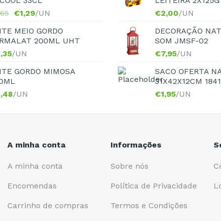
COOL 33CL
LEITEIRA 2X125G
,65
€
1,29
/UN
€
2,00
/UN
ITE MEIO GORDO
DECORAÇÃO NAT
RMALAT 200ML UHT
SOM JMSF-02
,35
/UN
€
7,95
/UN
ITE GORDO MIMOSA
SACO OFERTA N
0ML
31X42X12CM 184
,48
/UN
€
1,95
/UN
A minha conta
Informações
S
A minha conta
Sobre nós
C
Encomendas
Política de Privacidade
L
Carrinho de compras
Termos e Condições