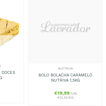
+
A
NUTRIVA
É DOCES
BOLO BOLACHA CARAMELO
KG
NUTRIVA 1,5KG
€
19,99
/UN
€13.33/KG