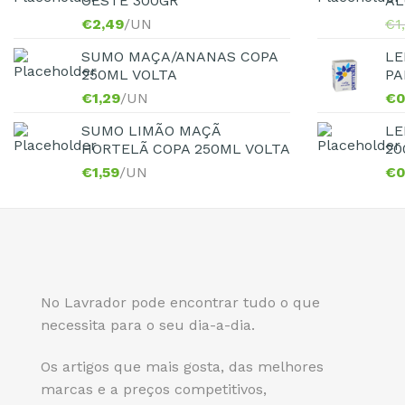
OESTE 300GR
ÁL
€
2,49
/UN
€
1
SUMO MAÇA/ANANAS COPA
LE
250ML VOLTA
PA
€
1,29
/UN
€
0
SUMO LIMÃO MAÇÃ
LE
HORTELÃ COPA 250ML VOLTA
20
€
1,59
/UN
€
0
No Lavrador pode encontrar tudo o que
necessita para o seu dia-a-dia.
Os artigos que mais gosta, das melhores
marcas e a preços competitivos,