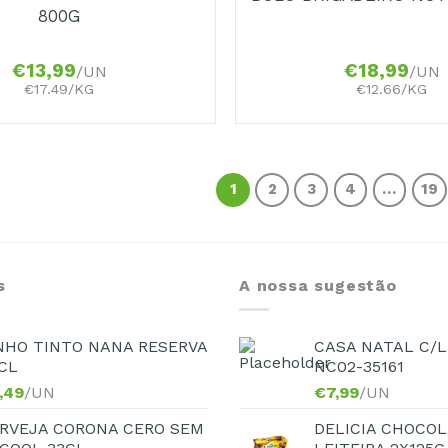
800G
€
13,99
€
18,99
/UN
/UN
€17.49/KG
€12.66/KG
1
2
3
4
…
19
s
A nossa sugestão
NHO TINTO NANA RESERVA
CASA NATAL C/L
CL
NC02-35161
,49
/UN
€
7,99
/UN
RVEJA CORONA CERO SEM
DELICIA CHOCOL