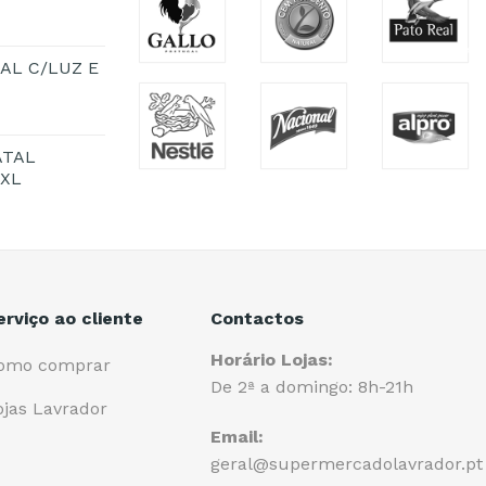
AL C/LUZ E
ATAL
1XL
erviço ao cliente
Contactos
Horário Lojas:
omo comprar
De 2ª a domingo: 8h-21h
ojas Lavrador
Email:
geral@supermercadolavrador.pt