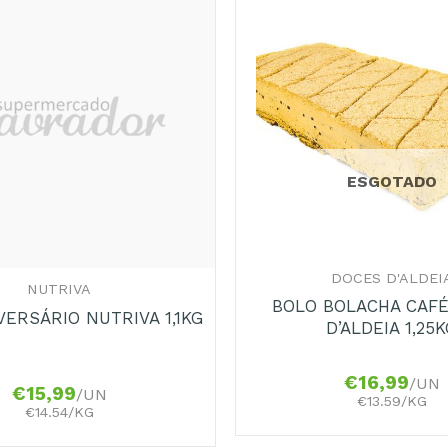
ESGOTADO
+
DOCES D'ALDEI
NUTRIVA
BOLO BOLACHA CAF
VERSÁRIO NUTRIVA 1,1KG
D’ALDEIA 1,25
€
16,99
/UN
€
15,99
/UN
€13.59/KG
€14.54/KG