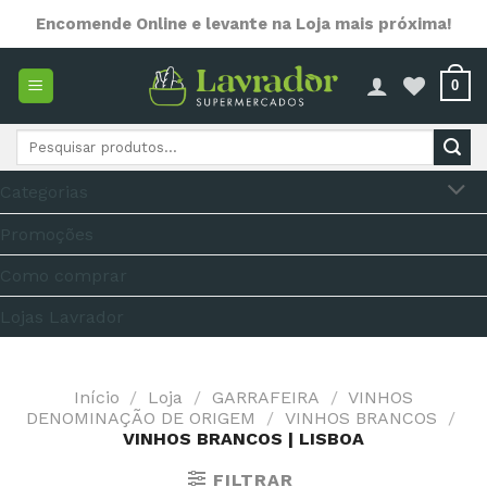
Skip
Encomende Online e levante na Loja mais próxima!
to
content
0
Pesquisar
por:
Categorias
Promoções
Como comprar
Lojas Lavrador
Início
/
Loja
/
GARRAFEIRA
/
VINHOS
DENOMINAÇÃO DE ORIGEM
/
VINHOS BRANCOS
/
VINHOS BRANCOS | LISBOA
FILTRAR