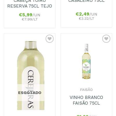
CABEÇA TOIRO
CASALEIRO 75CL
RESERVA 75CL TEJO
€
2,49
/UN
€
5,99
/UN
€3.32/LT
€7.99/LT
Adicionar
Adicionar
aos
aos
Favoritos
Favoritos
FAISÃO
ESGOTADO
VINHO BRANCO
FAISÃO 75CL