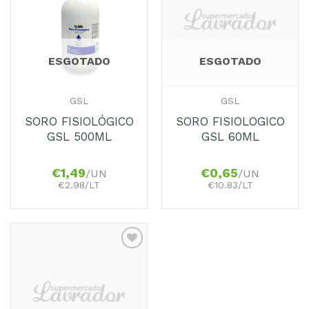
aos
aos
Favoritos
Favoritos
ESGOTADO
ESGOTADO
GSL
GSL
SORO FISIOLÓGICO
SORO FISIOLOGICO
GSL 500ML
GSL 60ML
€
1,49
€
0,65
/UN
/UN
€2.98/LT
€10.83/LT
Adicionar
aos
Favoritos