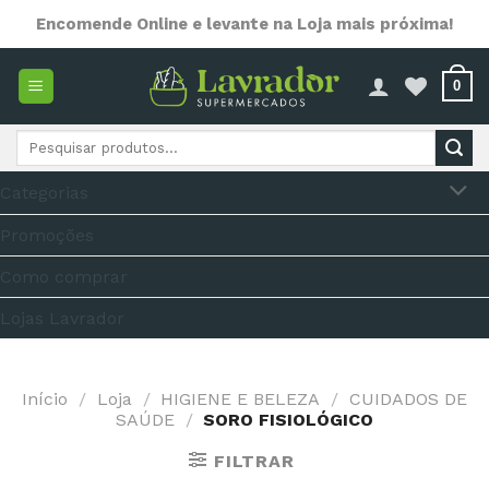
Skip
Encomende Online e levante na Loja mais próxima!
to
content
0
Pesquisar
por:
Categorias
Promoções
Como comprar
Lojas Lavrador
Início
/
Loja
/
HIGIENE E BELEZA
/
CUIDADOS DE
SAÚDE
/
SORO FISIOLÓGICO
FILTRAR