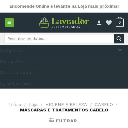
Skip
Encomende Online e levante na Loja mais próxima!
to
content
0
Pesquisar
por:
Categorias
Promoções
Como comprar
Lojas Lavrador
Início
/
Loja
/
HIGIENE E BELEZA
/
CABELO
/
MÁSCARAS E TRATAMENTOS CABELO
FILTRAR