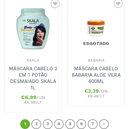
Adicionar
Adicionar
aos
aos
Favoritos
Favoritos
ESGOTADO
SKALA
BABARIA
MÁSCARA CABELO 2
MÁSCARA CABELO
EM 1 POTÃO
BABARIA ALOE VERA
DESMAIADO SKALA
400ML
1L
€
3,39
/UN
€8.48/LT
€
6,99
/UN
€6.99/LT
1
2
3
4
5
6
7