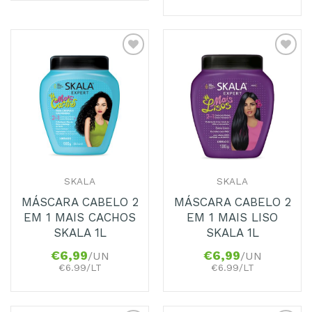
Adicionar
Adicionar
aos
aos
Favoritos
Favoritos
SKALA
SKALA
MÁSCARA CABELO 2
MÁSCARA CABELO 2
EM 1 MAIS CACHOS
EM 1 MAIS LISO
SKALA 1L
SKALA 1L
€
6,99
€
6,99
/UN
/UN
€6.99/LT
€6.99/LT