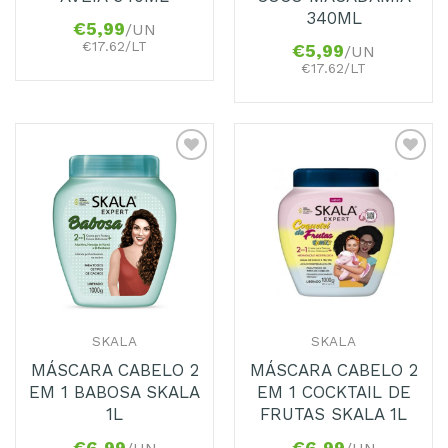
340ML
€
5,99
/UN
€17.62/LT
€
5,99
/UN
€17.62/LT
Adicionar
Adicionar
aos
aos
Favoritos
Favoritos
SKALA
SKALA
MÁSCARA CABELO 2
MÁSCARA CABELO 2
EM 1 BABOSA SKALA
EM 1 COCKTAIL DE
1L
FRUTAS SKALA 1L