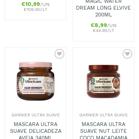
MAGIC WATER
€
10,99
/UN
DREAM LONG ELVIVE
€109.90/LT
200ML
€
8,99
/UN
€44.95/LT
Adicionar
Adicionar
aos
aos
Favoritos
Favoritos
GARNIER ULTRA SUAVE
GARNIER ULTRA SUAVE
MASCARA ULTRA
MASCARA ULTRA
SUAVE DELICADEZA
SUAVE NUT LEITE
AVEIA 340ML
COCO MACADAMIA