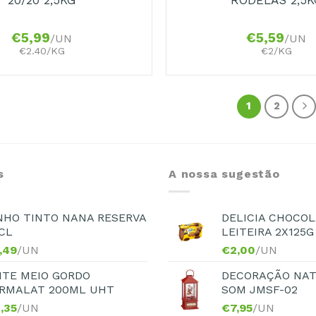
€
5,99
€
5,59
/UN
/UN
€2.40/KG
€2/KG
1
2
s
A nossa sugestão
NHO TINTO NANA RESERVA
DELICIA CHOCOL
CL
LEITEIRA 2X125G
,49
/UN
€
2,00
/UN
ITE MEIO GORDO
DECORAÇÃO NAT
RMALAT 200ML UHT
SOM JMSF-02
,35
/UN
€
7,95
/UN