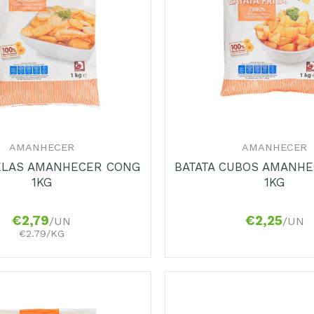
+
AMANHECER
AMANHECER
ELAS AMANHECER CONG
BATATA CUBOS AMANH
1KG
1KG
€
2,79
€
2,25
/UN
/UN
€2.79/KG