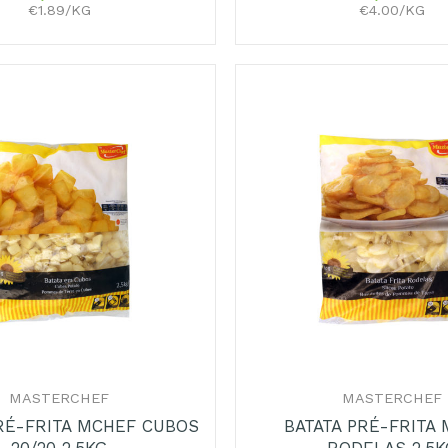
€1.89/KG
€4.00/KG
Adicionar
aos
Favoritos
+
MASTERCHEF
MASTERCHEF
RÉ-FRITA MCHEF CUBOS
BATATA PRÉ-FRITA
20/20 2,5KG
RODELAS 2,5K