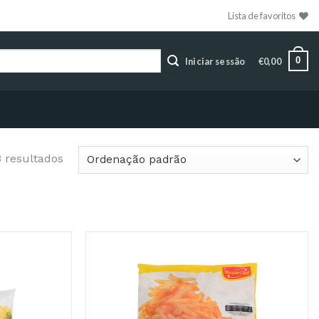
Lista de favoritos
0
Iniciar sessão
€
0,00
3 resultados
Adicionar
Adicionar
aos
aos
Favoritos
Favoritos