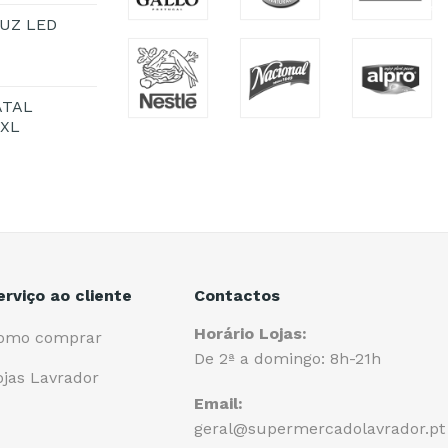
UZ LED
ATAL
1XL
erviço ao cliente
Contactos
Horário Lojas:
omo comprar
De 2ª a domingo: 8h-21h
ojas Lavrador
Email:
geral@supermercadolavrador.pt