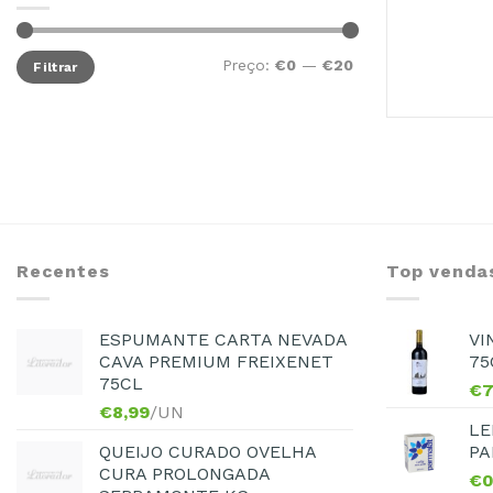
Preço:
€0
—
€20
Filtrar
Recentes
Top venda
ESPUMANTE CARTA NEVADA
VI
CAVA PREMIUM FREIXENET
75
75CL
€
7
€
8,99
/UN
LE
QUEIJO CURADO OVELHA
PA
CURA PROLONGADA
€
0