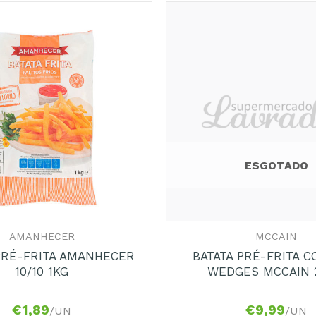
Adicionar
aos
Favoritos
ESGOTADO
+
AMANHECER
MCCAIN
PRÉ-FRITA AMANHECER
BATATA PRÉ-FRITA 
10/10 1KG
WEDGES MCCAIN 
€
1,89
€
9,99
/UN
/UN