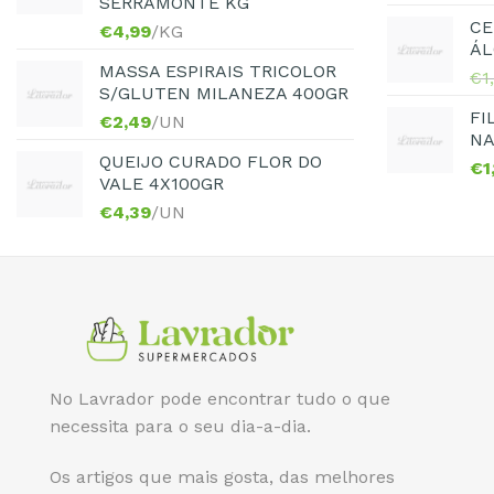
SERRAMONTE KG
CE
€
4,99
/KG
ÁL
MASSA ESPIRAIS TRICOLOR
€
1
S/GLUTEN MILANEZA 400GR
FI
€
2,49
/UN
NA
QUEIJO CURADO FLOR DO
€
1
VALE 4X100GR
€
4,39
/UN
No Lavrador pode encontrar tudo o que
necessita para o seu dia-a-dia.
Os artigos que mais gosta, das melhores