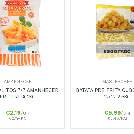
Adicionar
aos
Favoritos
ESGOTADO
+
AMANHECER
MASTERCHEF
PALITOS 7/7 AMANHECER
BATATA PRE FRITA CU
PRE FRITA 1KG
12/12 2,5KG
€
2,19
€
5,99
/UN
/UN
€2.19/KG
€2.40/KG