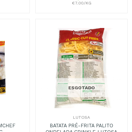
€7.00/KG
Adicionar
Adicionar
aos
aos
Favoritos
Favoritos
ESGOTADO
+
LUTOSA
 MCHEF
BATATA PRÉ-FRITA PALITO
G
ONDELADA CRINKLE LUTOSA