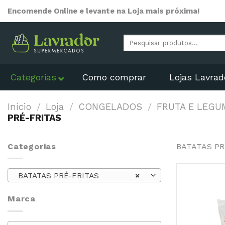
Skip
Encomende Online e levante na Loja mais próxima!
to
content
Pesquisar
por:
Categorias
Como comprar
Lojas Lavrad
Início
/
Loja
/
CONGELADOS
/
FRUTA E LEG
PRÉ-FRITAS
Categorias
BATATAS PR
BATATAS PRÉ-FRITAS
×
Marca