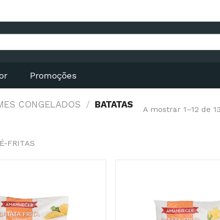
or
Promoções
UMES CONGELADOS
/
BATATAS
A mostrar 1–12 de 1
É-FRITAS
Adicionar
aos
Favoritos