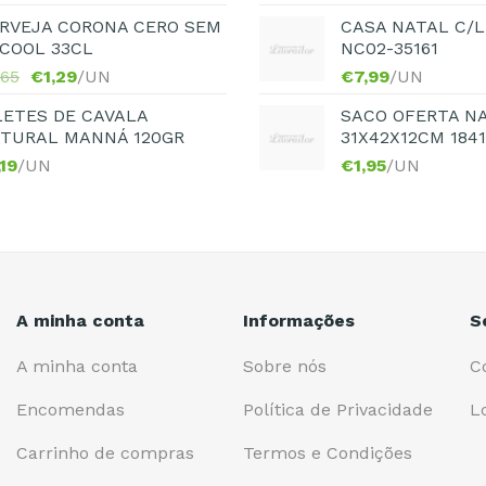
RVEJA CORONA CERO SEM
CASA NATAL C/L
COOL 33CL
NC02-35161
,65
€
1,29
/UN
€
7,99
/UN
LETES DE CAVALA
SACO OFERTA N
TURAL MANNÁ 120GR
31X42X12CM 184
,19
/UN
€
1,95
/UN
A minha conta
Informações
S
A minha conta
Sobre nós
C
Encomendas
Política de Privacidade
L
Carrinho de compras
Termos e Condições