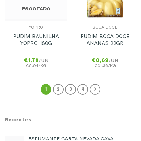
ESGOTADO
YOPRO
BOCA DOCE
PUDIM BAUNILHA
PUDIM BOCA DOCE
YOPRO 180G
ANANAS 22GR
€
1,79
€
0,69
/UN
/UN
€9.94/KG
€31.36/KG
1
2
3
4
Recentes
ESPUMANTE CARTA NEVADA CAVA