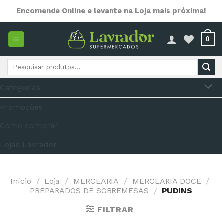
Skip
Encomende Online e levante na Loja mais próxima!
to
content
0
Pesquisar
por:
Categorias
Promoções
Como comprar
Lojas Lavrador
Início
/
Loja
/
MERCEARIA
/
MERCEARIA DOCE
/
PREPARADOS DE SOBREMESAS
/
PUDINS
FILTRAR