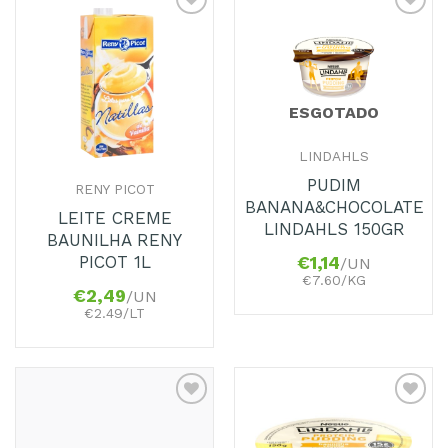
Adicionar
Adicionar
aos
aos
Favoritos
Favoritos
ESGOTADO
LINDAHLS
PUDIM
RENY PICOT
BANANA&CHOCOLATE
LEITE CREME
LINDAHLS 150GR
BAUNILHA RENY
PICOT 1L
€
1,14
/UN
€7.60/KG
€
2,49
/UN
€2.49/LT
Adicionar
Adicionar
aos
aos