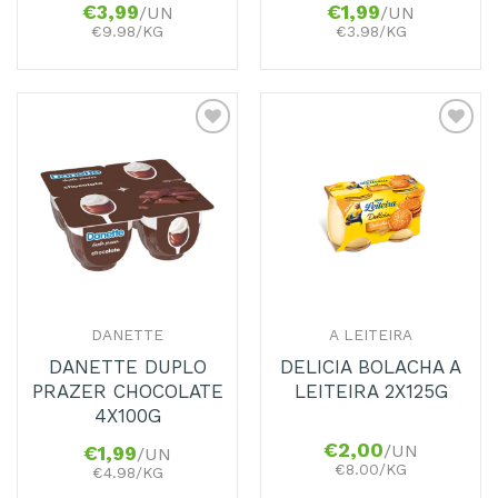
€
3,99
€
1,99
/UN
/UN
€9.98/KG
€3.98/KG
Adicionar
Adicionar
aos
aos
Favoritos
Favoritos
DANETTE
A LEITEIRA
DANETTE DUPLO
DELICIA BOLACHA A
PRAZER CHOCOLATE
LEITEIRA 2X125G
4X100G
€
2,00
/UN
€
1,99
/UN
€8.00/KG
€4.98/KG