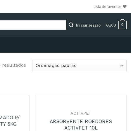
Lista de favoritos
0
Iniciar sessão
€
0,00
6 resultados
+
ESGOTADO
ACTIVPET
MADO P/
ABSORVENTE ROEDORES
TY 5KG
ACTIVPET 10L