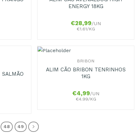
ENERGY 18KG
€
28,99
/UN
€1.61/KG
+
BRIBON
ALIM CÃO BRIBON TENRINHOS
G SALMÃO
1KG
€
4,99
/UN
€4.99/KG
48
49