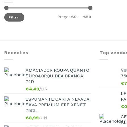
Preço:
€0
—
€50
Filtrar
Recentes
Top venda
AMACIADOR ROUPA QUANTO
VI
OURO&ORQUIDEA BRANCA
75
74D
€
7
€
4,49
/UN
LE
ESPUMANTE CARTA NEVADA
PA
CAVA PREMIUM FREIXENET
€
0
75CL
CE
€
8,99
/UN
ÁL