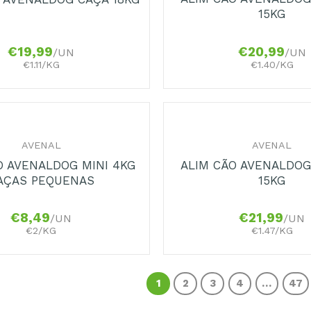
15KG
€
19,99
€
20,99
/UN
/UN
€1.11/KG
€1.40/KG
+
AVENAL
AVENAL
O AVENALDOG MINI 4KG
ALIM CÃO AVENALDO
AÇAS PEQUENAS
15KG
€
8,49
€
21,99
/UN
/UN
€2/KG
€1.47/KG
1
2
3
4
…
47