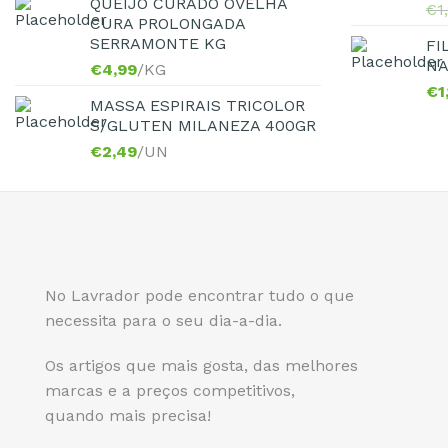
QUEIJO CURADO OVELHA
€
1
CURA PROLONGADA
SERRAMONTE KG
FI
NA
€
4,99
/KG
€
1
MASSA ESPIRAIS TRICOLOR
S/GLUTEN MILANEZA 400GR
€
2,49
/UN
No Lavrador pode encontrar tudo o que
necessita para o seu dia-a-dia.
Os artigos que mais gosta, das melhores
marcas e a preços competitivos,
quando mais precisa!