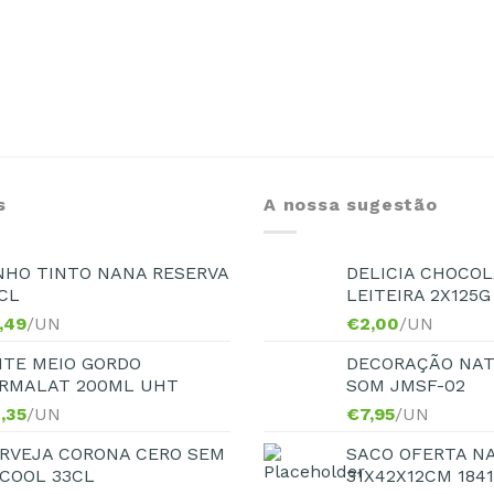
s
A nossa sugestão
NHO TINTO NANA RESERVA
DELICIA CHOCOL
CL
LEITEIRA 2X125G
,49
/UN
€
2,00
/UN
ITE MEIO GORDO
DECORAÇÃO NAT
RMALAT 200ML UHT
SOM JMSF-02
,35
/UN
€
7,95
/UN
RVEJA CORONA CERO SEM
SACO OFERTA N
COOL 33CL
31X42X12CM 184