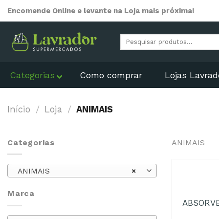
Skip
Encomende Online e levante na Loja mais próxima!
to
content
Pesquisar
por:
Categorias
Como comprar
Lojas Lavrad
Início
/
Loja
/
ANIMAIS
Categorias
ANIMAIS
+
ANIMAIS
×
Marca
ABSORVE