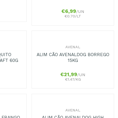
€
6,99
/UN
€0.70/LT
+
AVENAL
QUITO
ALIM CÃO AVENALDOG BORREGO
AFT 60G
15KG
€
21,99
/UN
€1.47/KG
+
AVENAL
G FRANGO
ALIM CÃO AVENALDOG HIGH