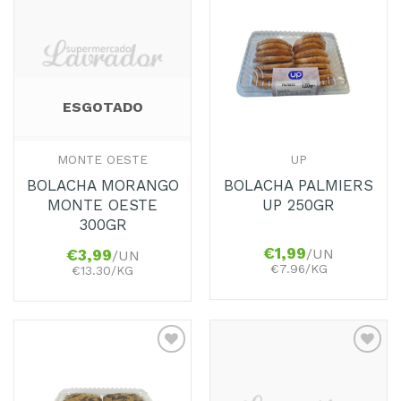
Adicionar
Adicionar
aos
aos
Favoritos
Favoritos
ESGOTADO
MONTE OESTE
UP
BOLACHA MORANGO
BOLACHA PALMIERS
MONTE OESTE
UP 250GR
300GR
€
1,99
/UN
€
3,99
/UN
€7.96/KG
€13.30/KG
Adicionar
Adicionar
aos
aos