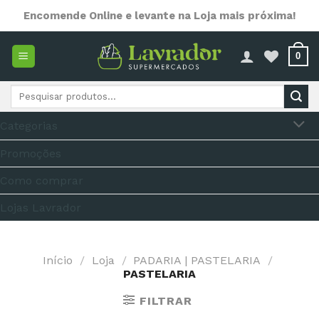
Skip
Encomende Online e levante na Loja mais próxima!
to
content
0
Pesquisar
por:
Categorias
Promoções
Como comprar
Lojas Lavrador
Início
/
Loja
/
PADARIA | PASTELARIA
/
PASTELARIA
FILTRAR