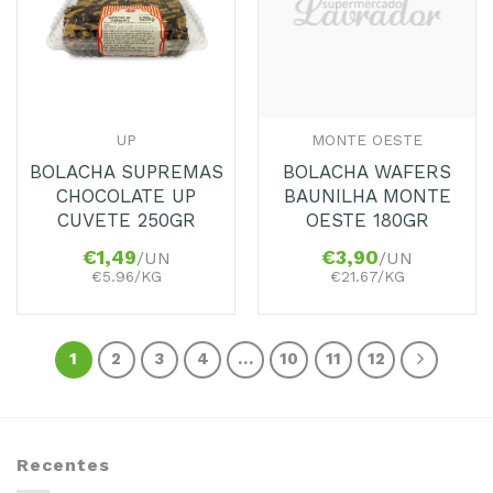
Favoritos
Favoritos
UP
MONTE OESTE
BOLACHA SUPREMAS
BOLACHA WAFERS
CHOCOLATE UP
BAUNILHA MONTE
CUVETE 250GR
OESTE 180GR
€
1,49
€
3,90
/UN
/UN
€5.96/KG
€21.67/KG
1
2
3
4
…
10
11
12
Recentes