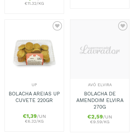
€11.32/KG
Adicionar
Adicionar
aos
aos
Favoritos
Favoritos
UP
AVÓ ELVIRA
BOLACHA AREIAS UP
BOLACHA DE
CUVETE 220GR
AMENDOIM ELVIRA
270G
€
1,39
/UN
€
2,59
/UN
€6.32/KG
€9.59/KG