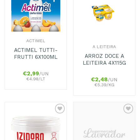
aos
aos
Favoritos
Favoritos
ACTIMEL
A LEITEIRA
ACTIMEL TUTTI-
ARROZ DOCE A
FRUTTI 6X100ML
LEITEIRA 4X115G
€
2,99
/UN
€
2,48
€4.98/LT
/UN
€5.39/KG
Adicionar
Adicionar
aos
aos
Favoritos
Favoritos