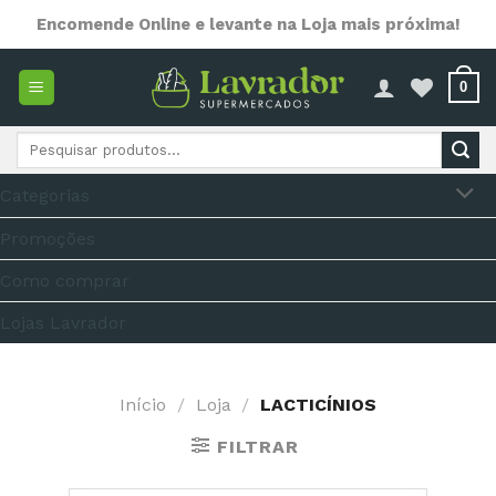
Skip
Encomende Online e levante na Loja mais próxima!
to
content
0
Pesquisar
por:
Categorias
Promoções
Como comprar
Lojas Lavrador
Início
/
Loja
/
LACTICÍNIOS
FILTRAR