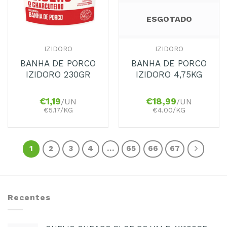
ESGOTADO
IZIDORO
IZIDORO
BANHA DE PORCO
BANHA DE PORCO
IZIDORO 230GR
IZIDORO 4,75KG
€
1,19
€
18,99
/UN
/UN
€5.17/KG
€4.00/KG
1
2
3
4
…
65
66
67
Recentes