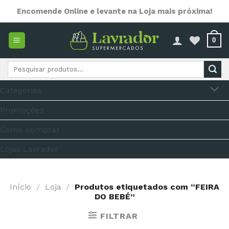
Skip
Encomende Online e levante na Loja mais próxima!
to
content
0
Pesquisar
por:
Categorias
Promoções
Como comprar
Lojas Lavrador
Início
/
Loja
/
Produtos etiquetados com “FEIRA
DO BEBÉ”
FILTRAR