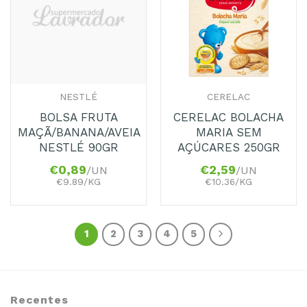
aos
aos
Favoritos
Favoritos
NESTLÉ
CERELAC
BOLSA FRUTA
CERELAC BOLACHA
MAÇÃ/BANANA/AVEIA
MARIA SEM
NESTLÉ 90GR
AÇÚCARES 250GR
€
0,89
€
2,59
/UN
/UN
€9.89/KG
€10.36/KG
1
2
3
4
5
Recentes