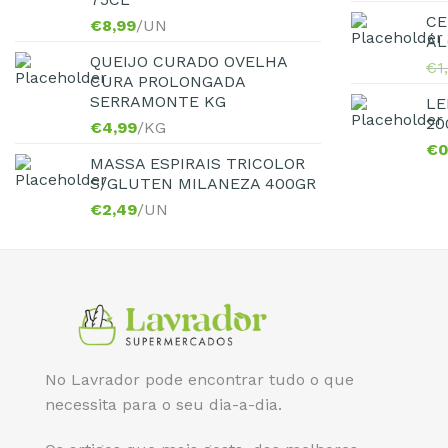
CE
€
8,99
/UN
ÁL
QUEIJO CURADO OVELHA
€
1
CURA PROLONGADA
SERRAMONTE KG
LE
20
€
4,99
/KG
€
0
MASSA ESPIRAIS TRICOLOR
S/GLUTEN MILANEZA 400GR
€
2,49
/UN
No Lavrador pode encontrar tudo o que
necessita para o seu dia-a-dia.