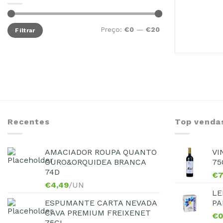
Preço:
€0
—
€20
Filtrar
Recentes
Top venda
AMACIADOR ROUPA QUANTO
VI
OURO&ORQUIDEA BRANCA
75
74D
€
7
€
4,49
/UN
LE
ESPUMANTE CARTA NEVADA
PA
CAVA PREMIUM FREIXENET
€
0
75CL