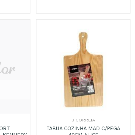
+
J CORREIA
SORT
TABUA COZINHA MAD C/PEGA
M-KENNEDY
40CM ALICE