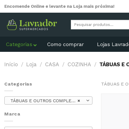
Skip
Encomende Online e levante na Loja mais próxima!
to
content
Pesquisar
por:
Categorias
Como comprar
Lojas Lavrad
Início
/
Loja
/
CASA
/
COZINHA
/
TÁBUAS E
Categorias
TÁBUAS E 
TÁBUAS E OUTROS COMPLEMENTOS
×
Marca