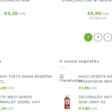
€
4,25
€
5,99
/UN
/UN
€5.99/UN
1
2
s
A nossa sugestão
NHO TINTO NANA RESERVA
SACO OFERTA N
CL
31X42X12CM 184
,49
/UN
€
1,95
/UN
ITE MEIO GORDO
DECORAÇÃO NAT
RMALAT 200ML UHT
SOM JMSF-02
,35
/UN
€
7,95
/UN