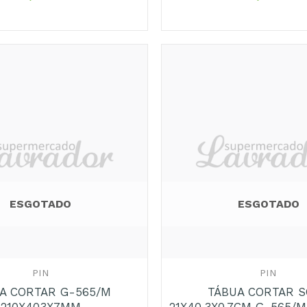
ESGOTADO
ESGOTADO
+
PIN
PIN
A CORTAR G-565/M
TÁBUA CORTAR 
210X403X7MM
21X40,3X0,7CM G-565/