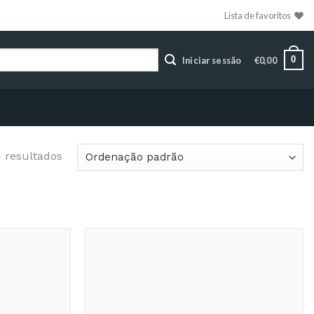
Lista de favoritos
0
Iniciar sessão
€
0,00
4 resultados
Adicionar
Adicionar
aos
aos
Favoritos
Favoritos