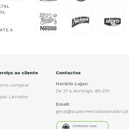
ATAL
1XL
ATE A
erviço ao cliente
Contactos
Horário Lojas:
omo comprar
De 2ª a domingo: 8h-21h
ojas Lavrador
Email:
geral@supermercadolavrador.pt