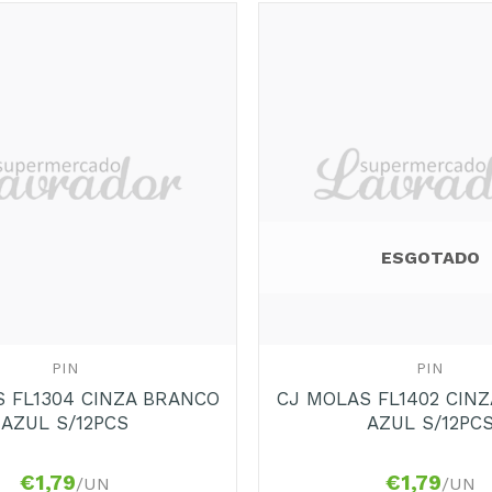
Adicionar
aos
Favoritos
ESGOTADO
+
PIN
PIN
 FL1304 CINZA BRANCO
CJ MOLAS FL1402 CIN
AZUL S/12PCS
AZUL S/12PC
€
1,79
€
1,79
/UN
/UN