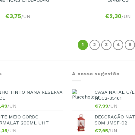
€
3,75
€
2,30
/UN
/UN
1
2
3
4
5
s
A nossa sugestão
NHO TINTO NANA RESERVA
CASA NATAL C/L
CL
NC02-35161
,49
/UN
€
7,99
/UN
ITE MEIO GORDO
DECORAÇÃO NAT
RMALAT 200ML UHT
SOM JMSF-02
,35
/UN
€
7,95
/UN