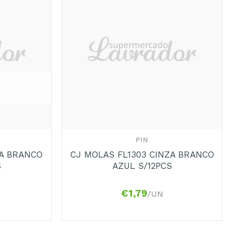
Adicionar
Adicionar
aos
aos
Favoritos
Favoritos
+
PIN
ZA BRANCO
CJ MOLAS FL1303 CINZA BRANCO
S
AZUL S/12PCS
€
1,79
/UN