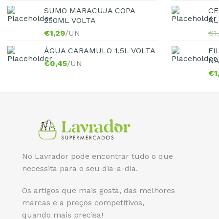
SUMO MARACUJA COPA
CE
250ML VOLTA
ÁL
€
1,29
/UN
€
1
ÁGUA CARAMULO 1,5L VOLTA
FI
NA
€
0,45
/UN
€
1
No Lavrador pode encontrar tudo o que
necessita para o seu dia-a-dia.
Os artigos que mais gosta, das melhores
marcas e a preços competitivos,
quando mais precisa!