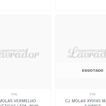
Adicionar
aos
Favoritos
ESGOTADO
+
PIN
PIN
MOLAS VERMELHO
CJ MOLAS XY0145 M
ETICAS LT08-3046
S/48PCS