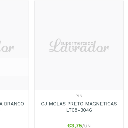
Adicionar
Adicionar
aos
aos
Favoritos
Favoritos
+
PIN
ZA BRANCO
CJ MOLAS PRETO MAGNETICAS
S
LT08-3046
€
3,75
/UN