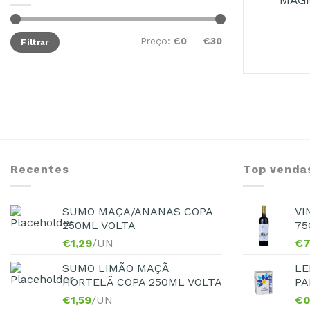
Preço:
€0
—
€30
Filtrar
Recentes
Top venda
SUMO MAÇA/ANANAS COPA
VI
250ML VOLTA
75
€
1,29
/UN
€
7
SUMO LIMÃO MAÇÃ
LE
HORTELÃ COPA 250ML VOLTA
PA
€
1,59
/UN
€
0