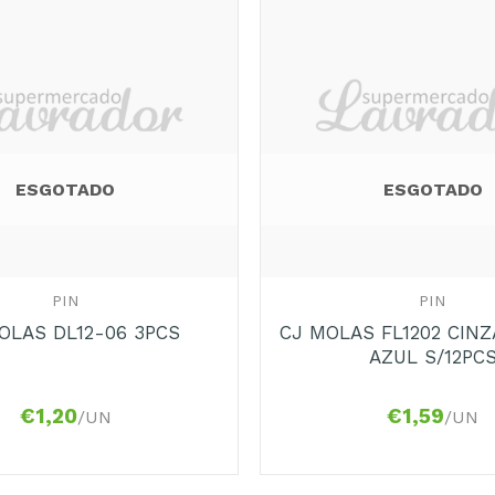
Adicionar
aos
Favoritos
ESGOTADO
ESGOTADO
+
PIN
PIN
CJ MOLAS FL1202 CIN
OLAS DL12-06 3PCS
AZUL S/12PC
€
1,20
€
1,59
/UN
/UN