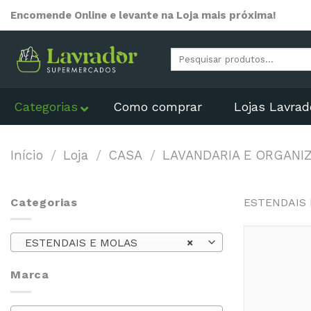
Skip
Encomende Online e levante na Loja mais próxima!
to
content
Pesquisar
por:
Categorias
Como comprar
Lojas Lavrad
Início
/
Loja
/
CASA
/
LAVANDARIA E ORGANI
Categorias
ESTENDAIS
ESTENDAIS E MOLAS
×
Marca