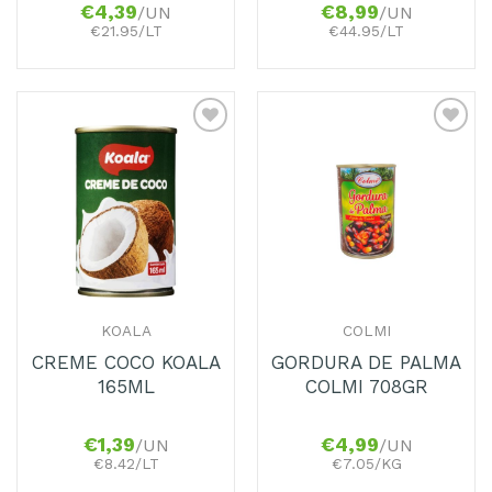
€
4,39
€
8,99
/UN
/UN
€21.95/LT
€44.95/LT
KOALA
COLMI
CREME COCO KOALA
GORDURA DE PALMA
165ML
COLMI 708GR
€
1,39
€
4,99
/UN
/UN
€8.42/LT
€7.05/KG