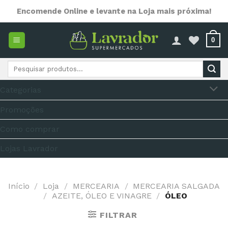
Skip
Encomende Online e levante na Loja mais próxima!
to
content
0
Pesquisar
por:
Categorias
Promoções
Como comprar
Lojas Lavrador
Início
/
Loja
/
MERCEARIA
/
MERCEARIA SALGADA
/
AZEITE, ÓLEO E VINAGRE
/
ÓLEO
FILTRAR