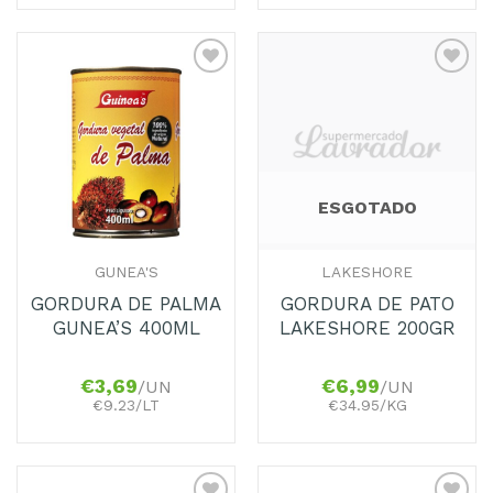
ESGOTADO
GUNEA'S
LAKESHORE
GORDURA DE PALMA
GORDURA DE PATO
GUNEA’S 400ML
LAKESHORE 200GR
€
3,69
€
6,99
/UN
/UN
€9.23/LT
€34.95/KG