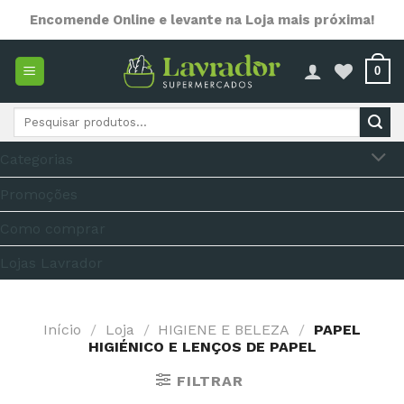
Skip
Encomende Online e levante na Loja mais próxima!
to
content
0
Pesquisar
por:
Categorias
Promoções
Como comprar
Lojas Lavrador
Início
/
Loja
/
HIGIENE E BELEZA
/
PAPEL
HIGIÉNICO E LENÇOS DE PAPEL
FILTRAR