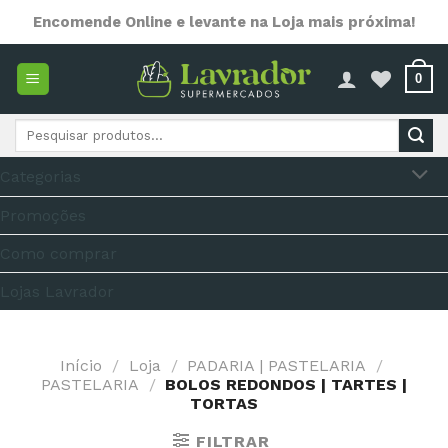
Skip
Encomende Online e levante na Loja mais próxima!
to
content
0
Pesquisar
por:
Categorias
Promoções
Como comprar
Lojas Lavrador
Início
/
Loja
/
PADARIA | PASTELARIA
/
PASTELARIA
/
BOLOS REDONDOS | TARTES |
TORTAS
FILTRAR