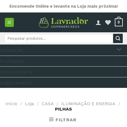
Skip
Encomende Online e levante na Loja mais próxima!
to
content
0
Pesquisar
por:
Categorias
Promoções
Como comprar
Lojas Lavrador
Início
/
Loja
/
CASA
/
ILUMINAÇÃO E ENERGIA
/
PILHAS
FILTRAR