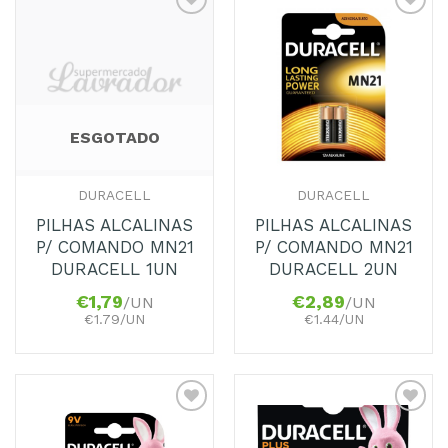
Adicionar
Adicionar
aos
aos
Favoritos
Favoritos
ESGOTADO
DURACELL
DURACELL
PILHAS ALCALINAS
PILHAS ALCALINAS
P/ COMANDO MN21
P/ COMANDO MN21
DURACELL 1UN
DURACELL 2UN
€
1,79
€
2,89
/UN
/UN
€1.79/UN
€1.44/UN
Adicionar
Adicionar