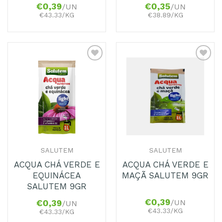
€
0,39
€
0,35
/UN
/UN
€43.33/KG
€38.89/KG
Adicionar
Adicionar
aos
aos
Favoritos
Favoritos
SALUTEM
SALUTEM
ACQUA CHÁ VERDE E
ACQUA CHÁ VERDE E
EQUINÁCEA
MAÇÃ SALUTEM 9GR
SALUTEM 9GR
€
0,39
/UN
€
0,39
/UN
€43.33/KG
€43.33/KG