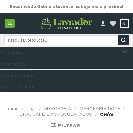
Skip
Encomende Online e levante na Loja mais próxima!
to
content
0
Pesquisar
por:
Categorias
Promoções
Como comprar
Lojas Lavrador
Início
/
Loja
/
MERCEARIA
/
MERCEARIA DOCE
/
CHÁ, CAFÉ E ACHOCOLATADOS
/
CHÁS
FILTRAR