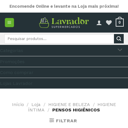
Skip
Encomende Online e levante na Loja mais próxima!
to
content
0
Pesquisar
por:
Categorias
Promoções
Como comprar
Lojas Lavrador
Início
/
Loja
/
HIGIENE E BELEZA
/
HIGIENE
ÍNTIMA
/
PENSOS HIGIÉNICOS
FILTRAR