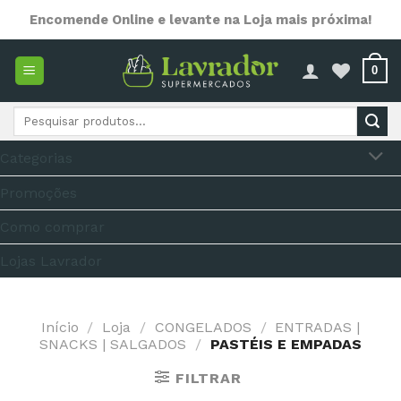
Skip
Encomende Online e levante na Loja mais próxima!
to
content
0
Pesquisar
por:
Categorias
Promoções
Como comprar
Lojas Lavrador
Início
/
Loja
/
CONGELADOS
/
ENTRADAS |
SNACKS | SALGADOS
/
PASTÉIS E EMPADAS
FILTRAR