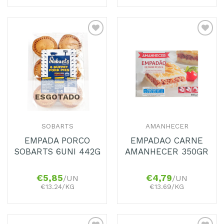
Adicionar
Adicionar
aos
aos
Favoritos
Favoritos
ESGOTADO
SOBARTS
AMANHECER
EMPADA PORCO
EMPADAO CARNE
SOBARTS 6UNI 442G
AMANHECER 350GR
€
5,85
€
4,79
/UN
/UN
€13.24/KG
€13.69/KG