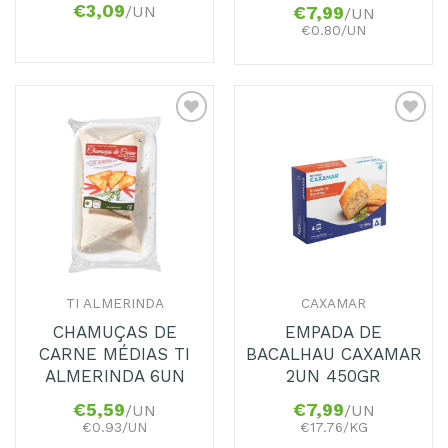
€
3,09
/UN
€
7,99
/UN
€0.80/UN
Adicionar
Adicionar
aos
aos
Favoritos
Favoritos
TI ALMERINDA
CAXAMAR
CHAMUÇAS DE
EMPADA DE
CARNE MÉDIAS TI
BACALHAU CAXAMAR
ALMERINDA 6UN
2UN 450GR
€
5,59
€
7,99
/UN
/UN
€0.93/UN
€17.76/KG