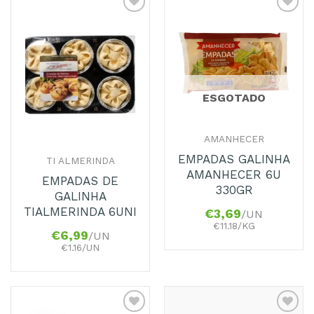
Adicionar
Adicionar
aos
aos
Favoritos
Favoritos
ESGOTADO
AMANHECER
EMPADAS GALINHA
TI ALMERINDA
AMANHECER 6U
EMPADAS DE
330GR
GALINHA
TIALMERINDA 6UNI
€
3,69
/UN
€11.18/KG
€
6,99
/UN
€1.16/UN