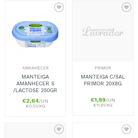
Adicionar
Adicionar
aos
aos
Favoritos
Favoritos
AMANHECER
PRIMOR
MANTEIGA
MANTEIGA C/SAL
AMANHECER S
PRIMOR 20X8G
/LACTOSE 250GR
€
1,89
/UN
€
2,64
/UN
€11.81/KG
€0.01/KG