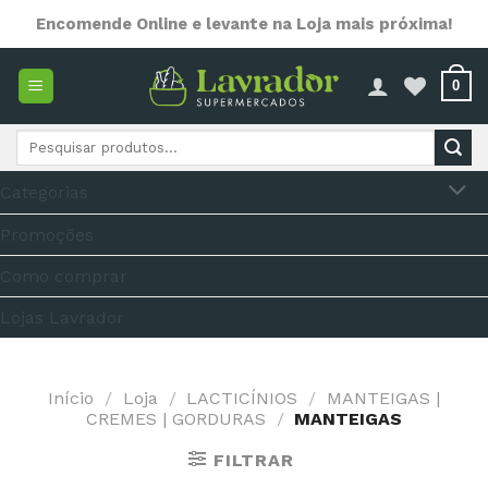
Skip
Encomende Online e levante na Loja mais próxima!
to
content
0
Pesquisar
por:
Categorias
Promoções
Como comprar
Lojas Lavrador
Início
/
Loja
/
LACTICÍNIOS
/
MANTEIGAS |
CREMES | GORDURAS
/
MANTEIGAS
FILTRAR