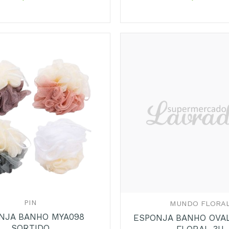
Adicionar
aos
Favoritos
+
PIN
MUNDO FLORA
NJA BANHO MYA098
ESPONJA BANHO OVA
SORTIDO
FLORAL 3U