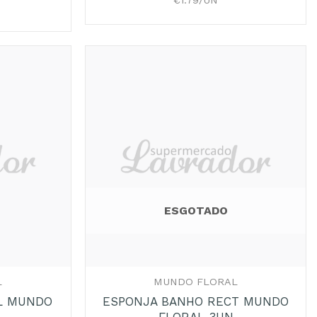
€1.79/UN
Adicionar
Adicionar
aos
aos
Favoritos
Favoritos
ESGOTADO
+
L
MUNDO FLORAL
L MUNDO
ESPONJA BANHO RECT MUNDO
FLORAL 3UN