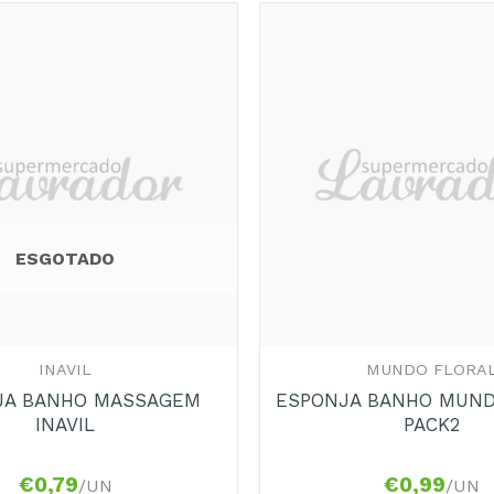
Adicionar
aos
Favoritos
ESGOTADO
+
INAVIL
MUNDO FLORA
JA BANHO MASSAGEM
ESPONJA BANHO MUND
INAVIL
PACK2
€
0,79
€
0,99
/UN
/UN