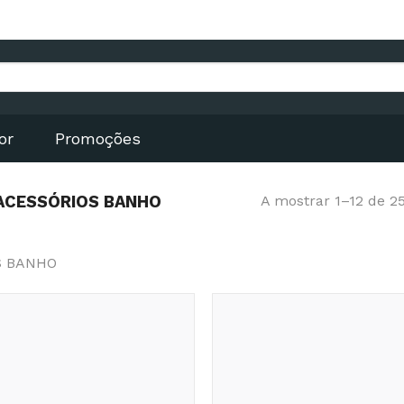
or
Promoções
ACESSÓRIOS BANHO
A mostrar 1–12 de 2
S BANHO
Adicionar
aos
Favoritos