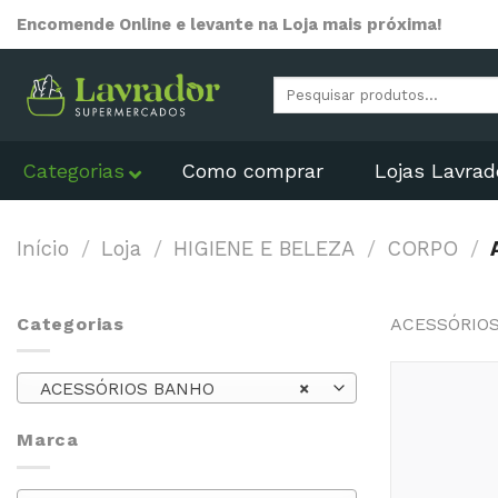
Skip
Encomende Online e levante na Loja mais próxima!
to
content
Pesquisar
por:
Categorias
Como comprar
Lojas Lavrad
Início
/
Loja
/
HIGIENE E BELEZA
/
CORPO
/
Categorias
ACESSÓRIO
ACESSÓRIOS BANHO
×
Marca