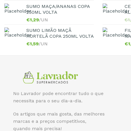
SUMO MAÇA/ANANAS COPA
CE
250ML VOLTA
ÁL
€
1,29
/UN
€
1
SUMO LIMÃO MAÇÃ
FI
HORTELÃ COPA 250ML VOLTA
NA
€
1,59
/UN
€
1
No Lavrador pode encontrar tudo o que
necessita para o seu dia-a-dia.
Os artigos que mais gosta, das melhores
marcas e a preços competitivos,
quando mais precisa!