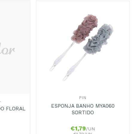
Adicionar
Adicionar
aos
aos
Favoritos
Favoritos
+
PIN
L
ESPONJA BANHO MYA060
O FLORAL
SORTIDO
€
1,79
/UN