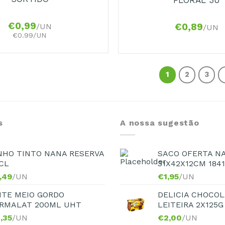
€
0,99
€
0,89
/UN
/UN
€0.99/UN
1
2
3
s
A nossa sugestão
NHO TINTO NANA RESERVA
SACO OFERTA N
CL
31X42X12CM 184
,49
/UN
€
1,95
/UN
ITE MEIO GORDO
DELICIA CHOCOL
RMALAT 200ML UHT
LEITEIRA 2X125G
,35
/UN
€
2,00
/UN