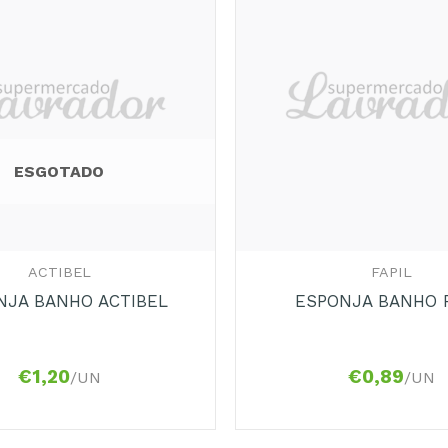
Adicionar
aos
Favoritos
ESGOTADO
+
ACTIBEL
FAPIL
NJA BANHO ACTIBEL
ESPONJA BANHO F
€
1,20
€
0,89
/UN
/UN