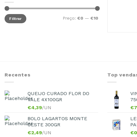
Preço:
€0
—
€10
Filtrar
Recentes
Top venda
QUEIJO CURADO FLOR DO
VI
VALE 4X100GR
75
€
4,39
/UN
€
7
BOLO LAGARTOS MONTE
LE
OESTE 300GR
PA
€
2,49
/UN
€
0