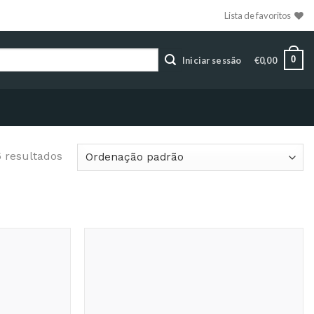
Lista de favoritos
0
Iniciar sessão
€
0,00
5 resultados
Adicionar
Adicionar
aos
aos
Favoritos
Favoritos