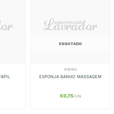
Adicionar
Adicionar
aos
aos
Favoritos
Favoritos
ESGOTADO
+
SIBINA
APIL
ESPONJA BANHO MASSAGEM
€
0,75
/UN